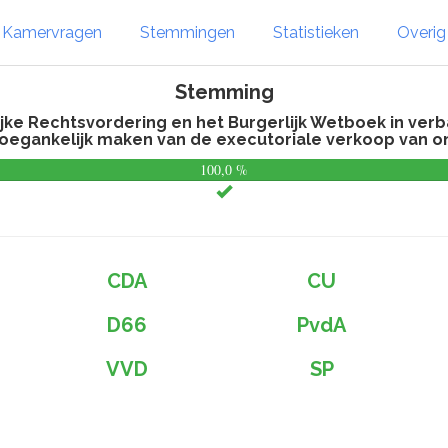
Kamervragen
Stemmingen
Statistieken
Overi
Stemming
ijke Rechtsvordering en het Burgerlijk Wetboek in ver
toegankelijk maken van de executoriale verkoop van 
100,0 %
CDA
CU
D66
PvdA
VVD
SP