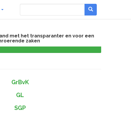
g
band met het transparanter en voor een
onroerende zaken
0,0
%
GrBvK
GL
SGP