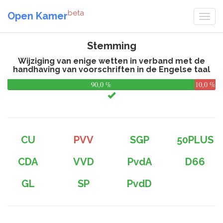
beta
Open Kamer
Stemming
Wijziging van enige wetten in verband met de
handhaving van voorschriften in de Engelse taal
90,0 %
10,0 %
CU
PVV
SGP
50PLUS
CDA
VVD
PvdA
D66
GL
SP
PvdD