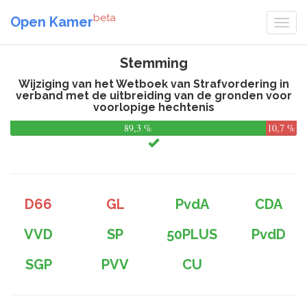
beta
Open Kamer
Stemming
Wijziging van het Wetboek van Strafvordering in
verband met de uitbreiding van de gronden voor
voorlopige hechtenis
89,3 %
10,7 %
D66
GL
PvdA
CDA
VVD
SP
50PLUS
PvdD
SGP
PVV
CU