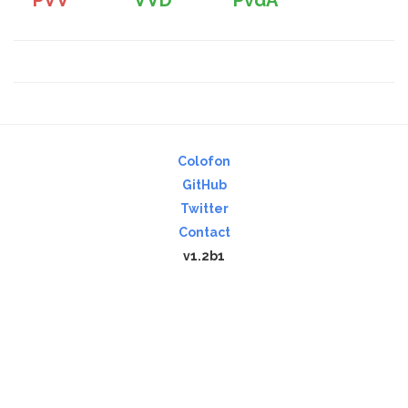
PVV
VVD
PvdA
Colofon
GitHub
Twitter
Contact
v1.2b1