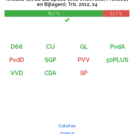
en Bijlagen); Trb. 2012, 24
78,7 %
21,3 %
D66
CU
GL
PvdA
PvdD
SGP
PVV
50PLUS
VVD
CDA
SP
Colofon
GitHub