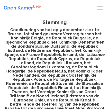
beta
Open Kamer
Stemming
Goedkeuring van het op 9 december 2011 te
Brussel tot stand gekomen Verdrag tussen het
Koninkrijk België, de Republiek Bulgarije, de
Tsjechische Republiek, het Koninkrijk Denemarken,
de Bondsrepubliek Duitsland, de Republiek
Estland, de Helleense Republiek, het Koninkrijk
Spanje, de Franse Republiek, Ierland, de Italiaanse
Republiek, de Republiek Cyprus, de Republiek
Letland, de Republiek Litouwen, het
Groothertogdom Luxemburg, de Republiek
Hongarije, de Republiek Malta, het Koninkrijk der
Nederlanden, de Republiek Oostenrijk, de
Republiek Polen, de Portugese Republiek,
Roemenië, de Republiek Slovenië, de Slowaakse
Republiek, de Republiek Finland, het Koninkrijk
Zweden, het Verenigd Koninkrijk van Groot-
Brittannië en Noord-Ierland (lidstaten van de
Europese Unie), en de Republiek Kroatië
betreffende de toetreding van de Republiek
Kroatië tot de Europese Unie (met Akte, Protocol