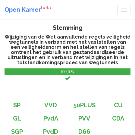
beta
Open Kamer
Stemming
Wijziging van de Wet aanvullende regels veiligheid
wegtunnels in verband met het vaststellen van
een veiligheidsnorm en het stellen van regels
omtrent het gebruik van gestandaardiseerde
uitrustingen en in verband met wijzigingen in het
totstandkomingsproces van wegtunnels
100,0 %
0,
%
SP
VVD
50PLUS
CU
GL
PvdA
PVV
CDA
SGP
PvdD
D66