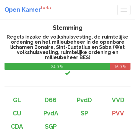
beta
Open Kamer
Stemming
Regels inzake de volkshuisvesting, de ruimtelijke
ordening en het milieubeheer in de openbare
lichamen Bonaire, Sint-Eustatius en Saba (Wet
volkshuisvesting, ruimtelijke ordening en
milieubeheer BES)
84,0 %
16,0 %
GL
D66
PvdD
VVD
CU
PvdA
SP
PVV
CDA
SGP