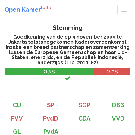
beta
Open Kamer
Stemming
Goedkeuring van de op 9 november 2009 te
Jakarta totstandgekomen Kaderovereenkomst
inzake een breed partnerschap en samenwerking
tussen de Europese Gemeenschap en haar Lid-
Staten, enerzijds, en de Republiek Indonesië,
anderzijds (Trb. 2010, 82)
71,3 %
28,7 %
CU
SP
SGP
D66
PVV
PvdD
CDA
VVD
GL
PvdA