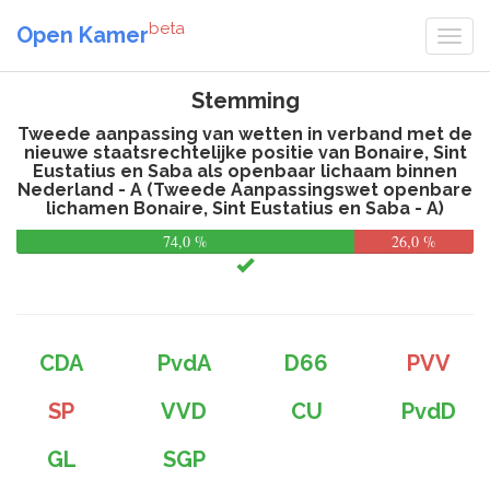
beta
Open Kamer
Stemming
Tweede aanpassing van wetten in verband met de
nieuwe staatsrechtelijke positie van Bonaire, Sint
Eustatius en Saba als openbaar lichaam binnen
Nederland - A (Tweede Aanpassingswet openbare
lichamen Bonaire, Sint Eustatius en Saba - A)
74,0 %
26,0 %
CDA
PvdA
D66
PVV
SP
VVD
CU
PvdD
GL
SGP