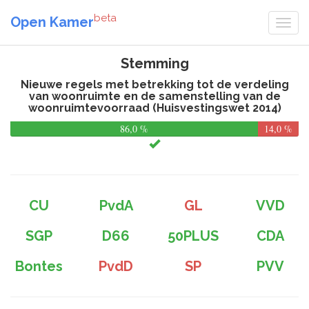
beta
Open Kamer
Stemming
Nieuwe regels met betrekking tot de verdeling
van woonruimte en de samenstelling van de
woonruimtevoorraad (Huisvestingswet 2014)
86,0 %
14,0 %
CU
PvdA
GL
VVD
SGP
D66
50PLUS
CDA
Bontes
PvdD
SP
PVV