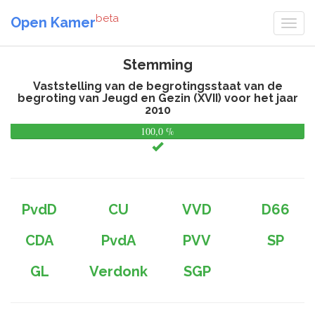
beta
Open Kamer
Stemming
Vaststelling van de begrotingsstaat van de
begroting van Jeugd en Gezin (XVII) voor het jaar
2010
100,0 %
0,
%
PvdD
CU
VVD
D66
CDA
PvdA
PVV
SP
GL
Verdonk
SGP