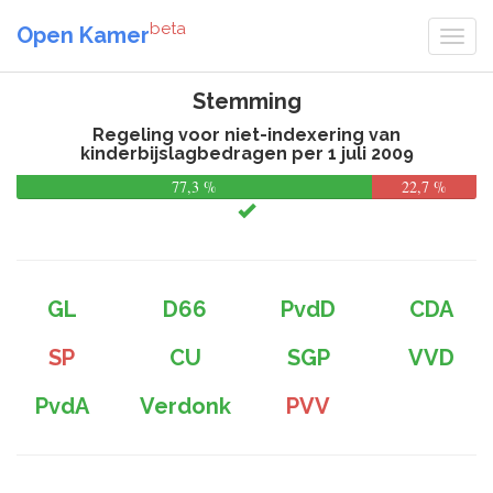
beta
Open Kamer
Stemming
Regeling voor niet-indexering van
kinderbijslagbedragen per 1 juli 2009
77,3 %
22,7 %
GL
D66
PvdD
CDA
SP
CU
SGP
VVD
PvdA
Verdonk
PVV