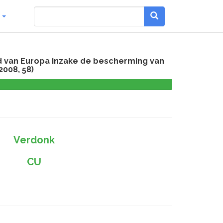
g
d van Europa inzake de bescherming van
2008, 58)
0,0
%
Verdonk
CU