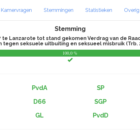
Kamervragen
Stemmingen
Statistieken
Overi
Stemming
7 te Lanzarote tot stand gekomen Verdrag van de Raa
 tegen seksuele uitbuiting en seksueel misbruik (Trb. 
100,0 %
PvdA
SP
D66
SGP
GL
PvdD