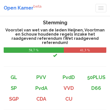
beta
Open Kamer
Stemming
Voorstel van wet van de leden Heijnen, Voortman
en Schouw houdende regels inzake het
raadgevend referendum (Wet raadgevend
referendum)
58,7 %
41,3 %
GL
PVV
PvdD
50PLUS
SP
PvdA
VVD
D66
SGP
CDA
CU