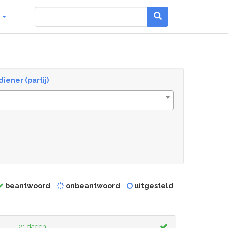
g
diener (partij)
beantwoord
onbeantwoord
uitgesteld
21 dagen