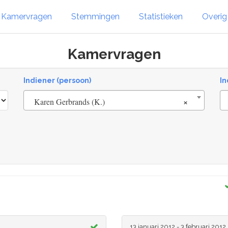
Kamervragen
Stemmingen
Statistieken
Overi
Kamervragen
Indiener (persoon)
In
×
Karen Gerbrands (K.)
13 januari 2012 - 3 februari 2012