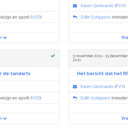
Karen Gerbrands
(
PVV
)
lzijn en sport) (
VVD
)
Edith Schippers
(minister
n
Vr
3 november 2011 - 13 december
2011
r de tandarts
Het bericht dat het R
Karen Gerbrands
(
PVV
)
lzijn en sport) (
VVD
)
Edith Schippers
(minister
n
Vr