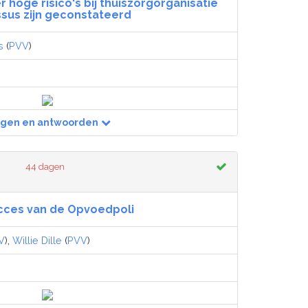
r hoge risico's bij thuiszorgorganisatie
sus zijn geconstateerd
s
(
PVV
)
agen en antwoorden
44 dagen
cces van de Opvoedpoli
V
),
Willie Dille
(
PVV
)