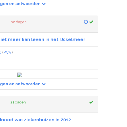
agen en antwoorden
62 dagen
niet meer kan leven in het IJsselmeer
s
(
PVV
)
agen en antwoorden
21 dagen
nood van ziekenhuizen in 2012