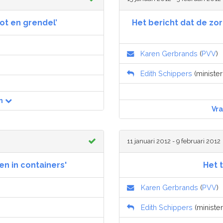
ot en grendel’
Het bericht dat de zo
Karen Gerbrands
(
PVV
)
Edith Schippers
(minister
n
Vr
11 januari 2012 - 9 februari 2012
n in containers'
Het 
Karen Gerbrands
(
PVV
)
Edith Schippers
(minister