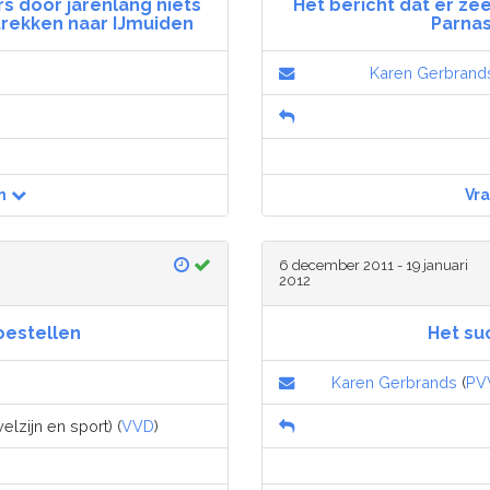
s door jarenlang niets
Het bericht dat er zee
rekken naar IJmuiden
Parnas
Karen Gerbrand
n
Vr
6 december 2011 - 19 januari
2012
toestellen
Het su
Karen Gerbrands
(
PV
lzijn en sport) (
VVD
)