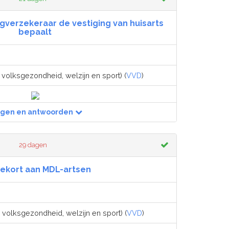
rgverzekeraar de vestiging van huisarts
bepaalt
 volksgezondheid, welzijn en sport) (
VVD
)
agen en antwoorden
29 dagen
tekort aan MDL-artsen
 volksgezondheid, welzijn en sport) (
VVD
)