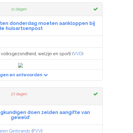
21 dagen
ënten donderdag moeten aankloppen bij
de huisartsenpost
 volksgezondheid, welzijn en sport) (
VVD
)
agen en antwoorden
27 dagen
egkundigen doen zelden aangifte van
geweld’
aren Gerbrands
(
PVV
)