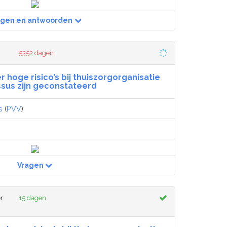
agen en antwoorden
5352 dagen
r hoge risico’s bij thuiszorgorganisatie
sus zijn geconstateerd
s
(
PVV
)
Vragen
r
15 dagen