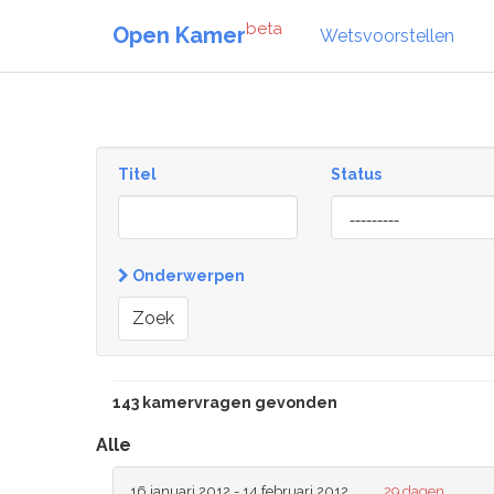
beta
Open Kamer
Wetsvoorstellen
Titel
Status
[invalid
name]
Onderwerpen
Zoek
143 kamervragen gevonden
Alle
16 januari 2012 - 14 februari 2012
29 dagen