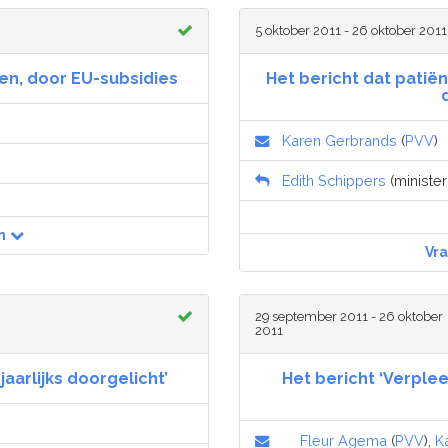
5 oktober 2011 - 26 oktober 2011
nen, door EU-subsidies
Het bericht dat pati
Karen Gerbrands
(
PVV
)
Edith Schippers
(minister
n
Vr
29 september 2011 - 26 oktober
2011
aarlijks doorgelicht’
Het bericht ‘Verple
Fleur Agema
(
PVV
),
K