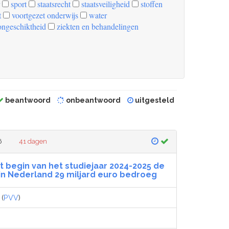
sport
staatsrecht
staatsveiligheid
stoffen
t
voortgezet onderwijs
water
ongeschiktheid
ziekten en behandelingen
beantwoord
onbeantwoord
uitgesteld
6
41 dagen
t begin van het studiejaar 2024-2025 de
 in Nederland 29 miljard euro bedroeg
(
PVV
)