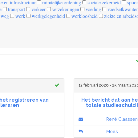
e en infrastructuur
ruimtelijke ordening
sociale zekerheid
spoor
e
transport
verkeer
verzekeringen
voeding
voedselkwalitei
weg
werk
werkgelegenheid
werkloosheid
ziekte en arbeids
12 februari 2026 - 25 maart 202
 het registreren van
Het bericht dat aan he
leraren
totale studieschuld
René Claassen
Moes