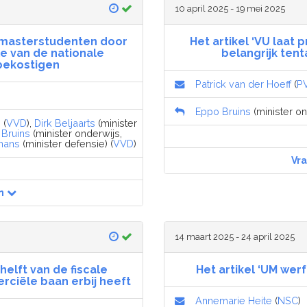
10 april 2025 - 19 mei 2025
 masterstudenten door
Het artikel ‘VU laat 
e van de nationale
belangrijk ten
 bekostigen
Patrick van der Hoeff
(
P
Eppo Bruins
(minister on
 (
VVD
),
Dirk Beljaarts
(minister
Bruins
(minister onderwijs,
mans
(minister defensie) (
VVD
)
Vr
n
14 maart 2025 - 24 april 2025
helft van de fiscale
Het artikel ‘UM wer
ciële baan erbij heeft
Annemarie Heite
(
NSC
)