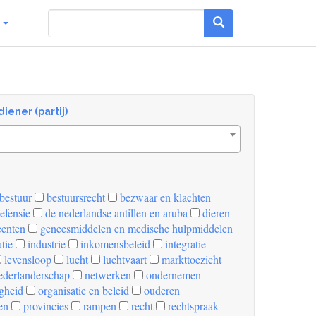
g
diener (partij)
bestuur
bestuursrecht
bezwaar en klachten
efensie
de nederlandse antillen en aruba
dieren
enten
geneesmiddelen en medische hulpmiddelen
tie
industrie
inkomensbeleid
integratie
levensloop
lucht
luchtvaart
markttoezicht
derlanderschap
netwerken
ondernemen
igheid
organisatie en beleid
ouderen
en
provincies
rampen
recht
rechtspraak