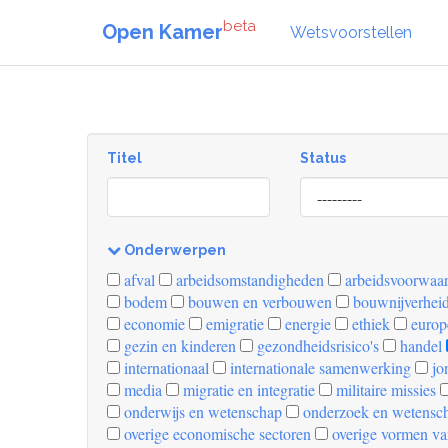
beta
Open Kamer
Wetsvoorstellen
Titel
Status
[invalid
name]
Onderwerpen
[invalid
afval
arbeidsomstandigheden
arbeidsvoorwaa
name]
bodem
bouwen en verbouwen
bouwnijverhei
economie
emigratie
energie
ethiek
europ
gezin en kinderen
gezondheidsrisico's
handel
internationaal
internationale samenwerking
jo
media
migratie en integratie
militaire missies
onderwijs en wetenschap
onderzoek en wetensc
overige economische sectoren
overige vormen va