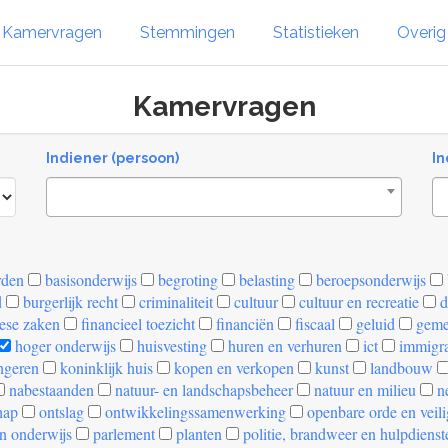
Kamervragen
Stemmingen
Statistieken
Overi
Kamervragen
Indiener (persoon)
In
rden
basisonderwijs
begroting
belasting
beroepsonderwijs
d
burgerlijk recht
criminaliteit
cultuur
cultuur en recreatie
d
ese zaken
financieel toezicht
financiën
fiscaal
geluid
geme
hoger onderwijs
huisvesting
huren en verhuren
ict
immigra
ngeren
koninklijk huis
kopen en verkopen
kunst
landbouw
nabestaanden
natuur- en landschapsbeheer
natuur en milieu
ne
hap
ontslag
ontwikkelingssamenwerking
openbare orde en veil
n onderwijs
parlement
planten
politie, brandweer en hulpdienst