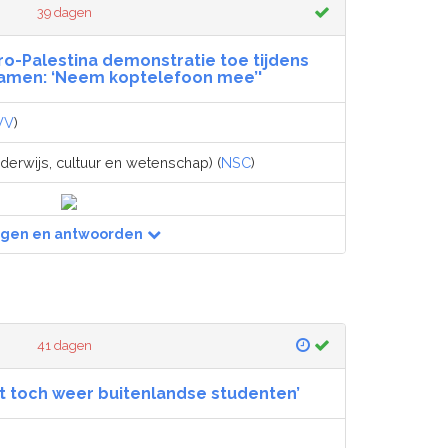
39 dagen
pro-Palestina demonstratie toe tijdens
tamen: ‘Neem koptelefoon mee’'
VV
)
derwijs, cultuur en wetenschap) (
NSC
)
agen en antwoorden
41 dagen
ft toch weer buitenlandse studenten’