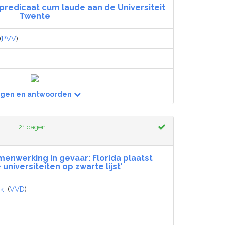
 predicaat cum laude aan de Universiteit
Twente
(
PVV
)
agen en antwoorden
21 dagen
menwerking in gevaar: Florida plaatst
niversiteiten op zwarte lijst’
ki
(
VVD
)