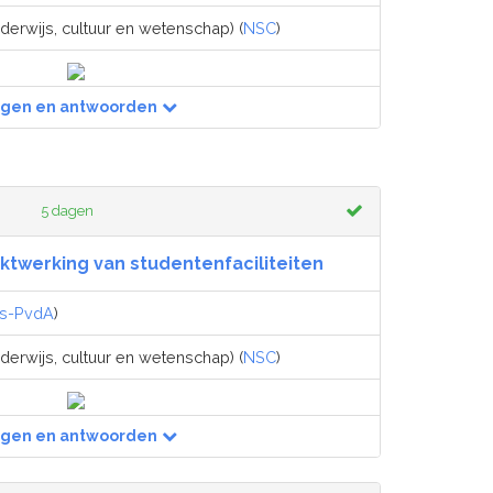
derwijs, cultuur en wetenschap) (
NSC
)
agen en antwoorden
5 dagen
twerking van studentenfaciliteiten
ks-PvdA
)
derwijs, cultuur en wetenschap) (
NSC
)
agen en antwoorden