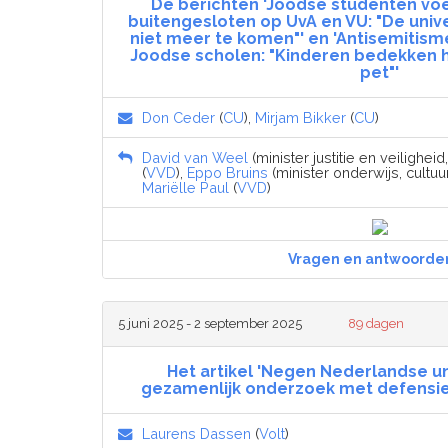
De berichten 'Joodse studenten voel
buitengesloten op UvA en VU: "De univ
niet meer te komen"' en 'Antisemitisme
Joodse scholen: "Kinderen bedekken 
pet"'
Don Ceder
(
CU
),
Mirjam Bikker
(
CU
)
David van Weel
(minister justitie en veiligheid
(
VVD
),
Eppo Bruins
(minister onderwijs, cultu
Mariëlle Paul
(
VVD
)
Vragen en antwoorde
5 juni 2025 - 2 september 2025
89 dagen
Het artikel 'Negen Nederlandse un
gezamenlijk onderzoek met defensie-i
Laurens Dassen
(
Volt
)