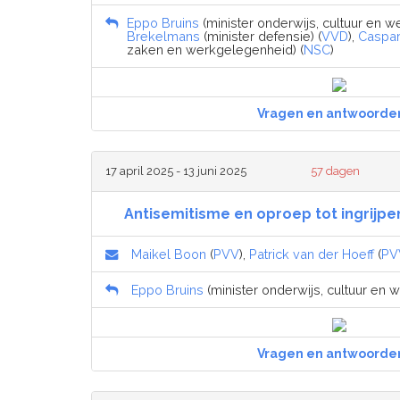
Eppo Bruins
(minister onderwijs, cultuur en w
Brekelmans
(minister defensie) (
VVD
),
Caspa
zaken en werkgelegenheid) (
NSC
)
Vragen en antwoorde
17 april 2025 - 13 juni 2025
57 dagen
Antisemitisme en oproep tot ingrij
Maikel Boon
(
PVV
),
Patrick van der Hoeff
(
PV
Eppo Bruins
(minister onderwijs, cultuur en 
Vragen en antwoorde