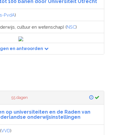
tot 100 banen door Universiteit Utrecht
ks-PvdA
)
derwijs, cultuur en wetenschap) (
NSC
)
agen en antwoorden
55 dagen
len op universiteiten en de Raden van
derlandse onderwijsinstellingen
(
VVD
)