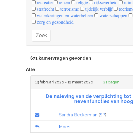
recreatie
reizen
religie
rijksoverheid
ruimt
strafrecht
terrorisme
tijdelijk verblijf
toerism
waterkeringen en waterbeheer
waterschappen
zorg en gezondheid
Zoek
671 kamervragen gevonden
Alle
19 februari 2026 - 12 maart 2026
21 dagen
De naleving van de verplichting tot
nevenfuncties van hoog
Sandra Beckerman
(
SP
)
Moes