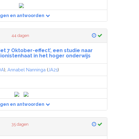
agen en antwoorden
44 dagen
et 7 Oktober-effect’, een studie naar
ionistenhaat in het hoger onderwijs
DA
),
Annabel Nanninga
(
JA21
)
agen en antwoorden
35 dagen