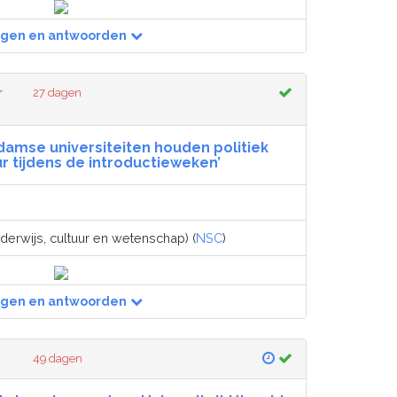
agen en antwoorden
r
27 dagen
damse universiteiten houden politiek
r tijdens de introductieweken’
derwijs, cultuur en wetenschap) (
NSC
)
agen en antwoorden
49 dagen