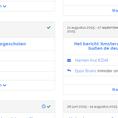
n
Vr
21 augustus 2025 - 17 septembe
2025
 hogescholen
Het bericht ‘Amster
buiten de deu
Harmen Krul
(
CDA
)
Eppo Bruins
(minister on
n
Vr
26 juni 2025 - 14 augustus 2025