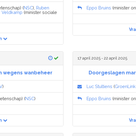
etenschap) (
NSC
),
Ruben
Eppo Bruins
(minister on
r Veldkamp
(minister sociale
Vr
n
17 april 2025 - 22 april 2025
pen wegens wanbeheer
Doorgeslagen mark
V
)
Luc Stultiens
(
GroenLin
wetenschap) (
NSC
)
Eppo Bruins
(minister on
n
Vr