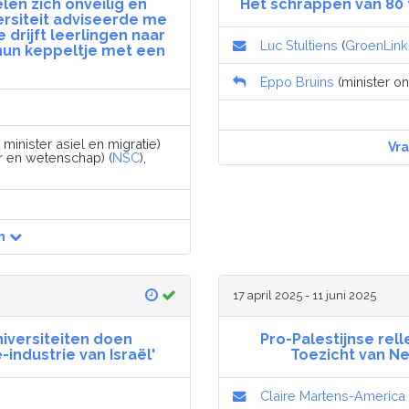
en zich onveilig en
Het schrappen van 80 
ersiteit adviseerde me
 drijft leerlingen naar
Luc Stultiens
(
GroenLin
hun keppeltje met een
Eppo Bruins
(minister on
, minister asiel en migratie)
Vr
ur en wetenschap) (
NSC
),
n
17 april 2025 - 11 juni 2025
iversiteiten doen
Pro-Palestijnse rel
ndustrie van Israël'
Toezicht van Ne
Claire Martens-America