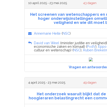
10 april 2025 - 23 mei 2025
43 dagen
Het screenen van wetenschappers en
hoger onderwijsinstellingen omwill
veiligheid en wie dit moet
Annemarie Heite
(
NSC
)
David van Weel
(minister justitie en veiligheid)
economische zaken en klimaat) (
PvdV
),
Eppo 
cultuur en wetenschap) (
NSC
),
Ruben Brekel
Vragen en antwoorde
4 april 2025 - 23 mei 2025
49 dagen
Het onderzoek waaruit blijkt dat de 
hoogleraren belastingrecht een commer