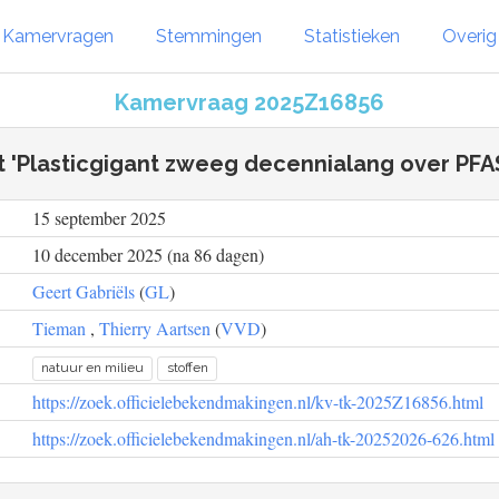
Kamervragen
Stemmingen
Statistieken
Overi
Kamervraag 2025Z16856
t 'Plasticgigant zweeg decennialang over PFA
15 september 2025
10 december 2025 (na 86 dagen)
Geert Gabriëls
(
GL
)
Tieman
,
Thierry Aartsen
(
VVD
)
natuur en milieu
stoffen
https://zoek.officielebekendmakingen.nl/kv-tk-2025Z16856.html
https://zoek.officielebekendmakingen.nl/ah-tk-20252026-626.html