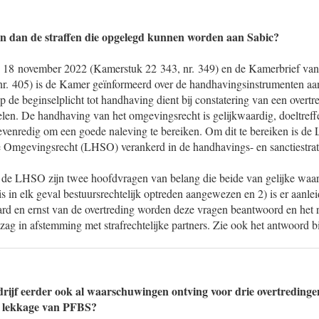
zijn dan de straffen die opgelegd kunnen worden aan Sabic?
n 18 november 2022 (Kamerstuk 22 343, nr. 349) en de Kamerbrief va
r. 405) is de Kamer geïnformeerd over de handhavingsinstrumenten a
 op de beginselplicht tot handhaving dient bij constatering van een overt
elen. De handhaving van het omgevingsrecht is gelijkwaardig, doeltreff
venredig om een goede naleving te bereiken. Om dit te bereiken is de 
 Omgevingsrecht (LHSO) verankerd in de handhavings- en sanctiestrat
 de LHSO zijn twee hoofdvragen van belang die beide van gelijke waarde
is in elk geval bestuursrechtelijk optreden aangewezen en 2) is er aanlei
rd en ernst van de overtreding worden deze vragen beantwoord en het r
ag in afstemming met strafrechtelijke partners. Zie ook het antwoord bi
edrijf eerder ook al waarschuwingen ontving voor drie overtreding
n lekkage van PFBS?