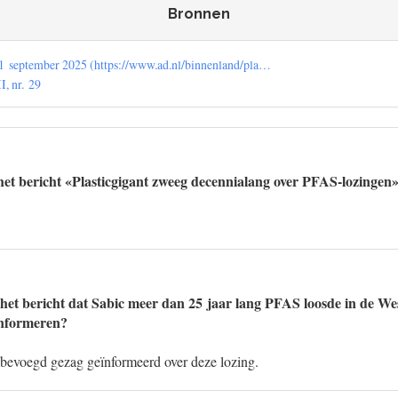
Bronnen
 september 2025 (https://www.ad.nl/binnenland/pla…
, nr. 29
et bericht «Plasticgigant zweeg decennialang over PFAS-lozingen
it het bericht dat Sabic meer dan 25 jaar lang PFAS loosde in de W
informeren?
t bevoegd gezag geïnformeerd over deze lozing.