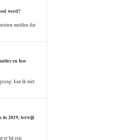
oosd werd?
moeten melden dat
anties en hoe
ezag, kan ik niet
in 2019, terwijl
 er bij een