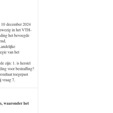
n 10 december 2024
anwezig in het VTH-
reding het bevoegde
end,
Landelijke
egie van het
 zijn: 1. is herstel
ding voor bestraffing?
esultaat toegepast
j vraag 7.
en, waaronder het