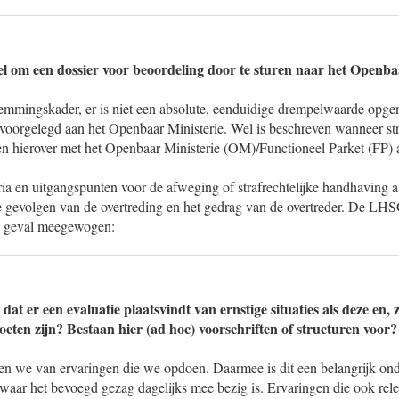
l om een dossier voor beoordeling door te sturen naar het Openba
emmingskader, er is niet een absolute, eenduidige drempelwaarde op
voorgelegd aan het Openbaar Ministerie. Wel is beschreven wanneer stra
 en hierover met het Openbaar Ministerie (OM)/Functioneel Parket (FP)
ia en uitgangspunten voor de afweging of strafrechtelijke handhaving a
e gevolgen van de overtreding en het gedrag van de overtreder. De L
lk geval meegewogen:
 dat er een evaluatie plaatsvindt van ernstige situaties als deze en, 
oeten zijn? Bestaan hier (ad hoc) voorschriften of structuren voor?
ren we van ervaringen die we opdoen. Daarmee is dit een belangrijk on
 waar het bevoegd gezag dagelijks mee bezig is. Ervaringen die ook rel