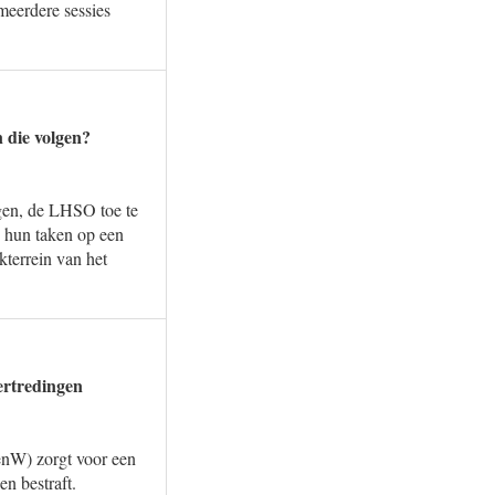
meerdere sessies
n die volgen?
ngen, de LHSO toe te
j hun taken op een
kterrein van het
ertredingen
IenW) zorgt voor een
en bestraft.