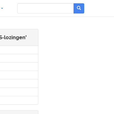
g
S-lozingen'