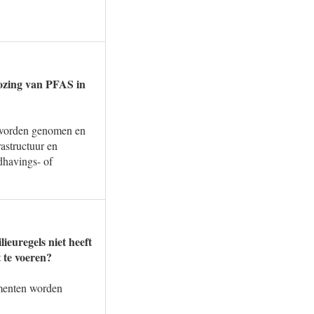
lozing van PFAS in
n worden genomen en
rastructuur en
ndhavings- of
ieuregels niet heeft
 te voeren?
umenten worden