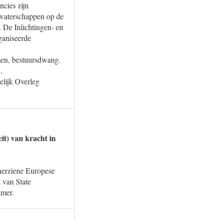
ncies zijn
, waterschappen op de
. De Inlichtingen- en
ganiseerde
men, bestuursdwang.
.
elijk Overleg
it) van kracht in
herziene Europese
d van State
amer.