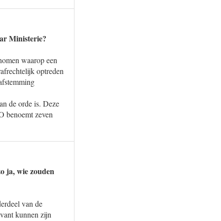
ar Ministerie?
genomen waarop een
frechtelijk optreden
 afstemming
an de orde is. Deze
HSO benoemt zeven
zo ja, wie zouden
derdeel van de
evant kunnen zijn