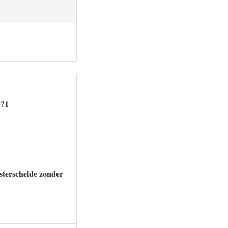
»?1
esterschelde zonder