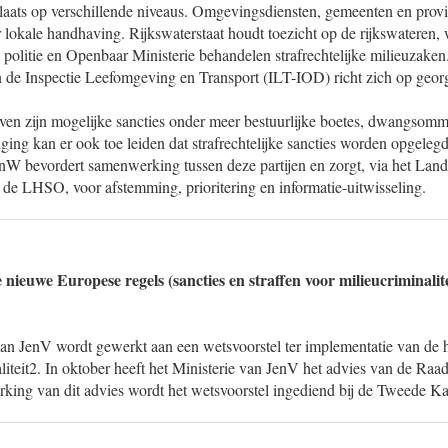
laats op verschillende niveaus. Omgevingsdiensten, gemeenten en provi
 lokale handhaving. Rijkswaterstaat houdt toezicht op de rijkswateren
 politie en Openbaar Ministerie behandelen strafrechtelijke milieuzaken
 de Inspectie Leefomgeving en Transport (ILT-IOD) richt zich op geor
ven zijn mogelijke sancties onder meer bestuurlijke boetes, dwangsom
lging kan er ook toe leiden dat strafrechtelijke sancties worden opgelegd
enW bevordert samenwerking tussen deze partijen en zorgt, via het Land
de LHSO, voor afstemming, prioritering en informatie-uitwisseling.
ieuwe Europese regels (sancties en straffen voor milieucriminalite
van JenV wordt gewerkt aan een wetsvoorstel ter implementatie van de 
naliteit2. In oktober heeft het Ministerie van JenV het advies van de Raa
king van dit advies wordt het wetsvoorstel ingediend bij de Tweede K