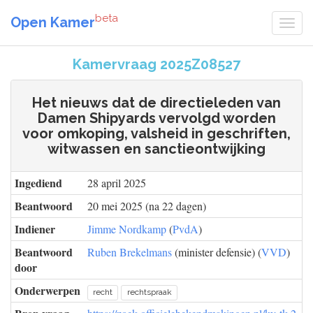
beta
Open Kamer
Kamervraag 2025Z08527
Het nieuws dat de directieleden van
Damen Shipyards vervolgd worden
voor omkoping, valsheid in geschriften,
witwassen en sanctieontwijking
Ingediend
28 april 2025
Beantwoord
20 mei 2025 (na 22 dagen)
Indiener
Jimme Nordkamp
(
PvdA
)
Beantwoord
Ruben Brekelmans
(minister defensie) (
VVD
)
door
Onderwerpen
recht
rechtspraak