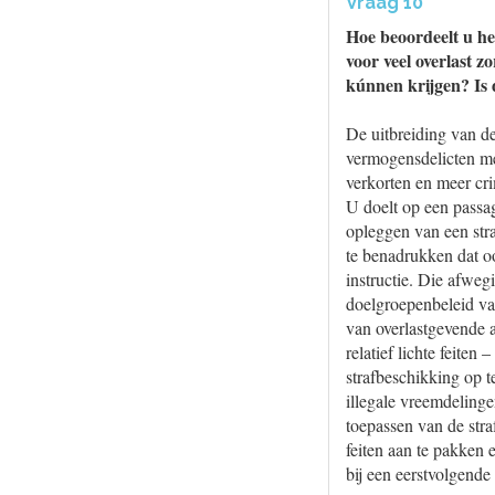
Vraag 10
Hoe beoordeelt u het
voor veel overlast z
kúnnen krijgen? Is 
De uitbreiding van d
vermogensdelicten met
verkorten en meer crim
U doelt op een passag
opleggen van een stra
te benadrukken dat o
instructie. Die afwegi
doelgroepenbeleid van
van overlastgevende a
relatief lichte feiten
strafbeschikking op t
illegale vreemdelinge
toepassen van de stra
feiten aan te pakken 
bij een eerstvolgende