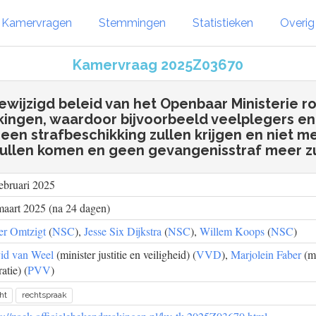
Kamervragen
Stemmingen
Statistieken
Overi
Kamervraag 2025Z03670
ewijzigd beleid van het Openbaar Ministerie 
kingen, waardoor bijvoorbeeld veelplegers en
een strafbeschikking zullen krijgen en niet m
zullen komen en geen gevangenisstraf meer zul
ebruari 2025
maart 2025 (na 24 dagen)
er Omtzigt
(
NSC
),
Jesse Six Dijkstra
(
NSC
),
Willem Koops
(
NSC
)
id van Weel
(minister justitie en veiligheid) (
VVD
),
Marjolein Faber
(mi
atie) (
PVV
)
ht
rechtspraak