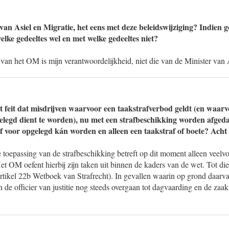
van Asiel en Migratie, het eens met deze beleidswijziging? Indien ge
lke gedeeltes wel en met welke gedeeltes niet?
van het OM is mijn verantwoordelijkheid, niet die van de Minister van 
t feit dat misdrijven waarvoor een taakstrafverbod geldt (en waar
elegd dient te worden), nu met een strafbeschikking worden afged
f voor opgelegd kán worden en alleen een taakstraf of boete? Acht 
e toepassing van de strafbeschikking betreft op dit moment alleen vee
t OM oefent hierbij zijn taken uit binnen de kaders van de wet. Tot di
artikel 22b Wetboek van Strafrecht). In gevallen waarin op grond daarv
de officier van justitie nog steeds overgaan tot dagvaarding en de zaa