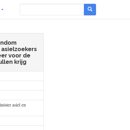
g
rondom
 asielzoekers
eer voor de
len krijg
nister asiel en