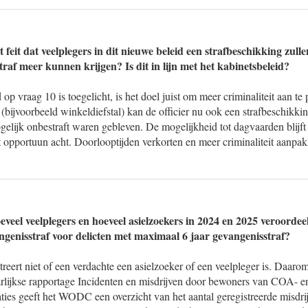
 feit dat veelplegers in dit nieuwe beleid een strafbeschikking zul
traf meer kunnen krijgen? Is dit in lijn met het kabinetsbeleid?
op vraag 10 is toegelicht, is het doel juist om meer criminaliteit aan te 
n (bijvoorbeeld winkeldiefstal) kan de officier nu ook een strafbeschikki
gelijk onbestraft waren gebleven. De mogelijkheid tot dagvaarden blijf
dit opportuun acht. Doorlooptijden verkorten en meer criminaliteit aanpakk
veel veelplegers en hoeveel asielzoekers in 2024 en 2025 veroordee
angenisstraf voor delicten met maximaal 6 jaar gevangenisstraf?
eert niet of een verdachte een asielzoeker of een veelpleger is. Daarom z
aarlijkse rapportage Incidenten en misdrijven door bewoners van COA- e
ties geeft het WODC een overzicht van het aantal geregistreerde misdr