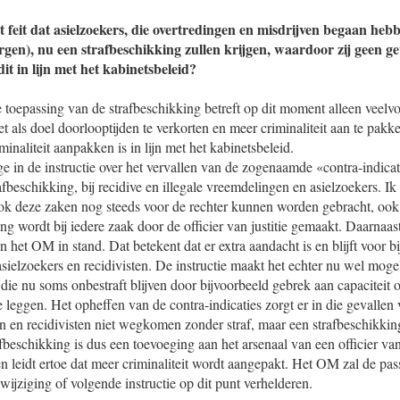
 feit dat asielzoekers, die overtredingen en misdrijven begaan heb
orgen), nu een strafbeschikking zullen krijgen, waardoor zij geen g
dit in lijn met het kabinetsbeleid?
e toepassing van de strafbeschikking betreft op dit moment alleen vee
 als doel doorlooptijden te verkorten en meer criminaliteit aan te pakk
inaliteit aanpakken is in lijn met het kabinetsbeleid.
e in de instructie over het vervallen van de zogenaamde «contra-indicat
fbeschikking, bij recidive en illegale vreemdelingen en asielzoekers. Ik
ok deze zaken nog steeds voor de rechter kunnen worden gebracht, oo
ng wordt bij iedere zaak door de officier van justitie gemaakt. Daarnaast 
 het OM in stand. Dat betekent dat er extra aandacht is en blijft voor b
sielzoekers en recidivisten. De instructie maakt het echter nu wel moge
 – die nu soms onbestraft blijven door bijvoorbeeld gebrek aan capaciteit 
e leggen. Het opheffen van de contra-indicaties zorgt er in die gevallen 
n en recidivisten niet wegkomen zonder straf, maar een strafbeschikkin
fbeschikking is dus een toevoeging aan het arsenaal van een officier van 
en leidt ertoe dat meer criminaliteit wordt aangepakt. Het OM zal de pass
 wijziging of volgende instructie op dit punt verhelderen.