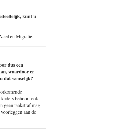
deeltelijk, kunt u
Asiel en Migratie.
voor dus een
aan, waardoor er
u dat wenselijk?
lvoorkomende
e kaders behoort ook
an geen taakstraf mag
k voorleggen aan de