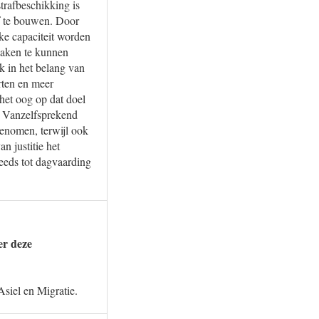
trafbeschikking is
af te bouwen. Door
jke capaciteit worden
zaken te kunnen
ok in het belang van
rten en meer
 het oog op dat doel
k. Vanzelfsprekend
genomen, terwijl ook
n justitie het
teeds tot dagvaarding
er deze
Asiel en Migratie.