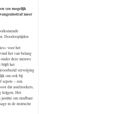
ben (en mogelijk
evangenisstraf meer
lvoorkomende
en. Doorlooptijden
ies» voor het
 vind het van belang
k onder deze nieuwe
blijft het
ijvoorbeeld vervolging
lijk om ook bij
of sepots – een
voor dat asielzoekers,
g krijgen. Het
justitie om strafbare
age in de instructie