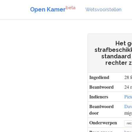
beta
Open Kamer
Wetsvoorstellen
Het g
strafbeschik
standaard 
rechter 
Ingediend
28 f
Beantwoord
24 
Indieners
Piet
Beantwoord
Dav
door
migr
Onderwerpen
rec