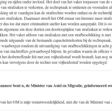
ing en rijden onder invloed. Het doel van het vaker toepassen van de s
van strafzaken te verkorten, de rechtspraak te ontlasten en voorraden 
kking uit te vaardigen kan de strafrechter worden ontlast en de rechterli
ere strafzaken. Daarnaast streeft het OM ernaar om hiermee meer straf
 er dus toe dat meer criminaliteit sneller kan worden aangepakt. Dit is o
n in algemene zin deze doelen om doorlooptijden van strafzaken te verko
pakken. Het vaker afdoen van strafzaken met een strafbeschikking is met
mede uitgaande van de bestaande capaciteitstekorten bij de rechtspraa
ke waarborgen rondom de uitvaardiging van strafbeschikkingen in acht 
n van slachtoffers gewaarborgd blijven. In gevallen waarin de officier va
 het desbetreffende feit met een vrijheidsstraf wordt bestraft, kan nog s
 kan vervolgens door de rechter een vrijheidsstraf worden opgelegd.
anneer bent u, de Minister van Asiel en Migratie, geïnformeerd ov
van het OM is mijn verantwoordelijkheid, niet die van de Minister van 