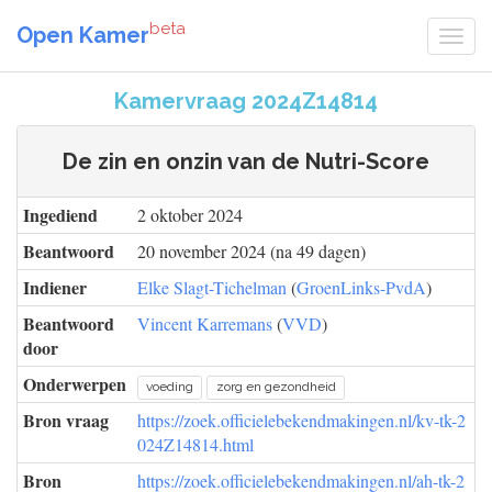
beta
Open Kamer
Kamervraag 2024Z14814
De zin en onzin van de Nutri-Score
Ingediend
2 oktober 2024
Beantwoord
20 november 2024 (na 49 dagen)
Indiener
Elke Slagt-Tichelman
(
GroenLinks-PvdA
)
Beantwoord
Vincent Karremans
(
VVD
)
door
Onderwerpen
voeding
zorg en gezondheid
Bron vraag
https://zoek.officielebekendmakingen.nl/kv-tk-2
024Z14814.html
Bron
https://zoek.officielebekendmakingen.nl/ah-tk-2