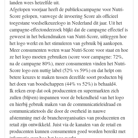
landen wees hetzelfde uit.
Afgelopen voorjaar heeft de publiekscampagne voor Nutri-
Score gelopen, vanwege de invoering Score als officieel
toegestane voedselkeuzelogo in Nederland dit jaar. Uit het
campagne-effectonderzoek blijkt dat de campagne effectief is
geweest in het bekendmaken van Nutri-Score, uitleggen hoe
het logo werkt en het stimuleren van gebruik bij aankopen.
Meer consumenten weten waar Nutri-Score voor staat en hoe
ze het logo moeten gebruiken (score voor campagne: 72%,
na de campagne 80%), meer consumenten vinden het Nutri-
Score logo een nuttig label (52% vs 59%) en dat helpt om
betere keuzes te maken tussen dezelfde soort producten bij
het doen van boodschappen (44% vs 52%) is behaald4.
Ik reken erop dat ook producenten en supermarkten zich
zullen (blijven) inspannen voor de bekendheid van het logo
en hierbij gebruik maken van de communicatieleidraad en
communicatietools die door de overheid in nauwe
afstemming met de brancheorganisaties van producenten en
retail zijn ontwikkeld. Juist via de kanalen van de retail en
producenten kunnen consumenten goed worden bereikt met
informatie over hoe het logo werkt.