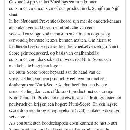
Gezond? App van het Voedingscentrum kunnen
consumenten direct zien of een product in de Schijf van Vijf
staat.
In het Nationaal Preventieakkoord zijn met de ondertekenaars
afspraken gemaakt over de introductie van een
voedselkeuzelogo zodat consumenten in een oogopslag
eenvoudig bewuste keuzes kunnen maken. Om hierin te
faciliteren heeft de rijksoverheid het voedselkeuzelogo Nutri-
Score geïntroduceerd, op basis van onafhankelijk
consumentenonderzoek dat uitwees dat Nutri-Score een
makkelijk te begrijpen logo is.
De Nutri-Score wordt bepaald aan de hand van de
samenstelling van een product. Heeft een product een
donkergroene Nutri-Score A, dan heeft het een betere
samenstelling dan eenzelfde soort product met een oranje
Nutri-Score D. Producten met eiwit, vezels, fruit, groenten en
peulvruchten krijgen een hogere Nutri-Score. En een lagere
score door een hoog energiegehalte (kcal), suikers, verzadigd
vet en zout.
Als consumenten boodschappen doen kunnen ze met Nutri-
Score in één oogopslag kiezen voor het product met de