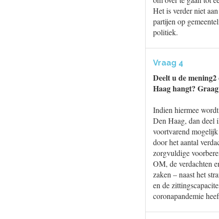
Het is verder niet aa
partijen op gemeentel
politiek.
Vraag 4
Deelt u de mening2 
Haag hangt? Graag 
Indien hiermee wordt
Den Haag, dan deel i
voortvarend mogelijk 
door het aantal verd
zorgvuldige voorbereid
OM, de verdachten en
zaken – naast het st
en de zittingscapacit
coronapandemie heeft