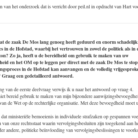
 van het onderzoek dat is verricht door peil.nl in opdracht van Hart 
at de zaak De Mos lang genoeg heeft geduurd en enorm schadelijk 
 in de Hofstad, waarbij het vertrouwen in zowel de politiek als in 
zon? Zo ja, heeft u de bereidheid om gebruik te maken van uw
eid en het OM op te leggen per direct met de zaak De Mos te stop
ingsproces in de Hofstad kan aanvangen en de volledig vrijgesprok
 Graag een gedetailleerd antwoord.
g van de eerste deelvraag verwijs ik u naar het antwoord op vraag 4.
niet bereid gebruik te maken van mijn bijzondere aanwijzingsbevoegdhei
van de Wet op de rechterlijke organisatie. Met deze bevoegdheid moet 
 dat ministeriële bemoeienis in individuele strafzaken op gespannen voet
em van onze rechtsstaat waarin vervolgingsbesluiten zijn toegekend aan 
der andere, politieke beïnvloeding van vervolgingsbeslissingen te voor