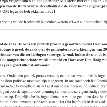
g zijn vrijgesproken en het Openbaar Ministerie met een klip en kl
gen van de Rotterdamse Rechtbank die de vloer heeft aangeveegd 
et OM tegen de betrokkenen had?1
t vonnis van de Rechtbank Rotterdam waarin vrijwel alle verdachten zij
at de zaak De Mos een politiek proces is geworden omdat Hart vo
 college is gezet, de zaak over de gemeenteraadsverkiezingen van 202
innaar van die verkiezingen vanwege de zaak buiten de coalitie is
f de aangerichte schade wordt hersteld en Hart voor Den Haag vol
aag een gedetailleerd antwoord.
iet. Onder een politiek proces versta ik een proces waarin beslissingen
ing door politieke motieven zijn ingegeven. In ons land heeft het Openb
nstandige bevoegdheid als het gaat om beslissingen in individuele straf
gaat over de eigen proces(planning) en neemt daar eigenstandige besl
ger beroep. Dergelijke beslissingen dienen te worden genomen door het
hoort in een democratische rechtsstaat. Het OM heeft ook in deze zaak 
n strafrechtelijke vervolging en het (voorlopig) instellen van het hoger 