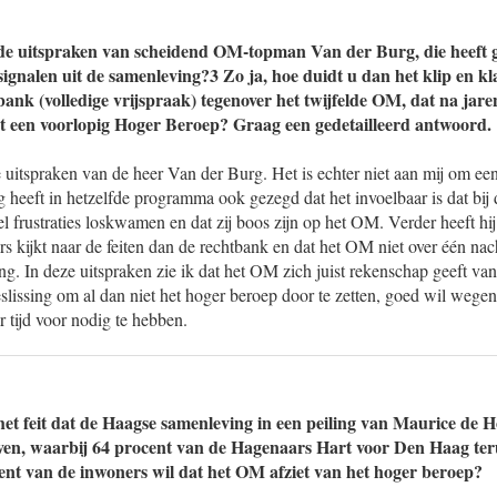
e uitspraken van scheidend OM-topman Van der Burg, die heeft ge
 signalen uit de samenleving?3 Zo ja, hoe duidt u dan het klip en k
nk (volledige vrijspraak) tegenover het twijfelde OM, dat na jar
t een voorlopig Hoger Beroep? Graag een gedetailleerd antwoord.
uitspraken van de heer Van der Burg. Het is echter niet aan mij om een
 heeft in hetzelfde programma ook gezegd dat het invoelbaar is dat bi
l frustraties loskwamen en dat zij boos zijn op het OM. Verder heeft hij 
kijkt naar de feiten dan de rechtbank en dat het OM niet over één nacht
ing. In deze uitspraken zie ik dat het OM zich juist rekenschap geeft van
slissing om al dan niet het hoger beroep door te zetten, goed wil wege
 tijd voor nodig te hebben.
et feit dat de Haagse samenleving in een peiling van Maurice de H
even, waarbij 64 procent van de Hagenaars Hart voor Den Haag terug
ent van de inwoners wil dat het OM afziet van het hoger beroep?