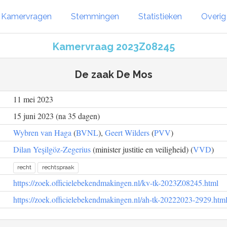
Kamervragen
Stemmingen
Statistieken
Overi
Kamervraag 2023Z08245
De zaak De Mos
11 mei 2023
15 juni 2023 (na 35 dagen)
Wybren van Haga
(
BVNL
),
Geert Wilders
(
PVV
)
Dilan Yeşilgöz-Zegerius
(minister justitie en veiligheid) (
VVD
)
recht
rechtspraak
https://zoek.officielebekendmakingen.nl/kv-tk-2023Z08245.html
https://zoek.officielebekendmakingen.nl/ah-tk-20222023-2929.htm