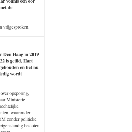
aar vonnis een oor
met de
n vrijgesproken.
or Den Haag in 2019
2 is getild, Hart
 gehouden en het nu
ledig wordt
 over opsporing,
aar Ministerie
rechtelijke
uiten, waaronder
 OM zonder politieke
eigenstandig besloten
beroep.