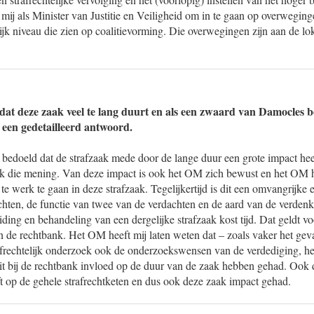
n mij als Minister van Justitie en Veiligheid om in te gaan op overweging
ijk niveau die zien op coalitievorming. Die overwegingen zijn aan de lo
dat deze zaak veel te lang duurt en als een zwaard van Damocles 
een gedetailleerd antwoord.
 bedoeld dat de strafzaak mede door de lange duur een grote impact hee
k die mening. Van deze impact is ook het OM zich bewust en het OM h
te werk te gaan in deze strafzaak. Tegelijkertijd is dit een omvangrijke
achten, de functie van twee van de verdachten en de aard van de verden
ing en behandeling van een dergelijke strafzaak kost tijd. Dat geldt voor
 de rechtbank. Het OM heeft mij laten weten dat – zoals vaker het geva
rafrechtelijk onderzoek ook de onderzoekswensen van de verdediging, h
eit bij de rechtbank invloed op de duur van de zaak hebben gehad. Ook 
 op de gehele strafrechtketen en dus ook deze zaak impact gehad.