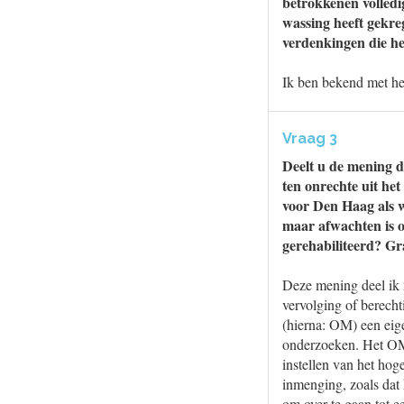
betrokkenen volledi
wassing heeft gekre
verdenkingen die h
Ik ben bekend met he
Vraag 3
Deelt u de mening d
ten onrechte uit het
voor Den Haag als w
maar afwachten is o
gerehabiliteerd? Gr
Deze mening deel ik n
vervolging of berecht
(hierna: OM) een eige
onderzoeken. Het OM 
instellen van het ho
inmenging, zoals dat 
om over te gaan tot ee