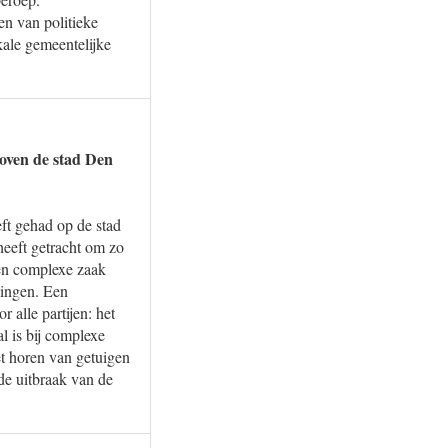
en van politieke
kale gemeentelijke
boven de stad Den
ft gehad op de stad
eeft getracht om zo
 en complexe zaak
kingen. Een
 alle partijen: het
l is bij complexe
et horen van getuigen
de uitbraak van de