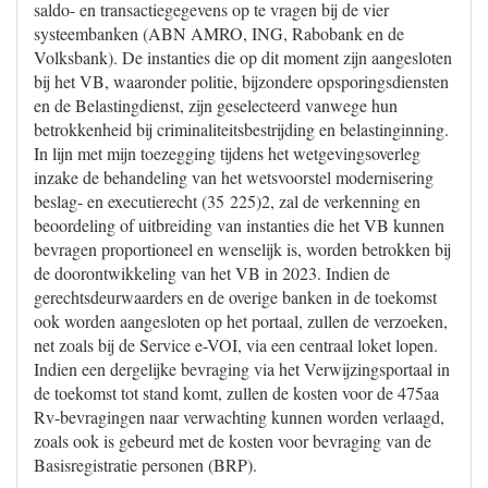
saldo- en transactiegegevens op te vragen bij de vier
systeembanken (ABN AMRO, ING, Rabobank en de
Volksbank). De instanties die op dit moment zijn aangesloten
bij het VB, waaronder politie, bijzondere opsporingsdiensten
en de Belastingdienst, zijn geselecteerd vanwege hun
betrokkenheid bij criminaliteitsbestrijding en belastinginning.
In lijn met mijn toezegging tijdens het wetgevingsoverleg
inzake de behandeling van het wetsvoorstel modernisering
beslag- en executierecht (35 225)2, zal de verkenning en
beoordeling of uitbreiding van instanties die het VB kunnen
bevragen proportioneel en wenselijk is, worden betrokken bij
de doorontwikkeling van het VB in 2023. Indien de
gerechtsdeurwaarders en de overige banken in de toekomst
ook worden aangesloten op het portaal, zullen de verzoeken,
net zoals bij de Service e-VOI, via een centraal loket lopen.
Indien een dergelijke bevraging via het Verwijzingsportaal in
de toekomst tot stand komt, zullen de kosten voor de 475aa
Rv-bevragingen naar verwachting kunnen worden verlaagd,
zoals ook is gebeurd met de kosten voor bevraging van de
Basisregistratie personen (BRP).