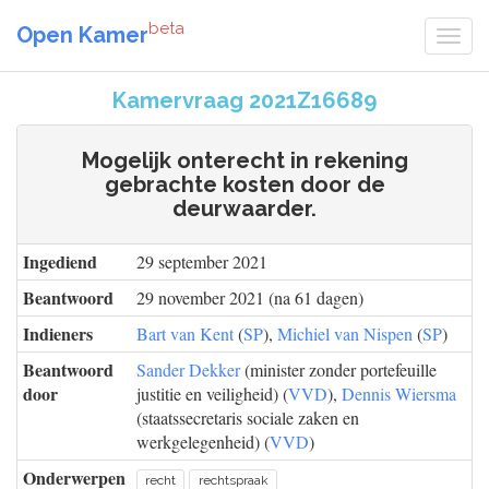
beta
Open Kamer
Kamervraag 2021Z16689
Mogelijk onterecht in rekening
gebrachte kosten door de
deurwaarder.
Ingediend
29 september 2021
Beantwoord
29 november 2021 (na 61 dagen)
Indieners
Bart van Kent
(
SP
),
Michiel van Nispen
(
SP
)
Beantwoord
Sander Dekker
(minister zonder portefeuille
door
justitie en veiligheid) (
VVD
),
Dennis Wiersma
(staatssecretaris sociale zaken en
werkgelegenheid) (
VVD
)
Onderwerpen
recht
rechtspraak