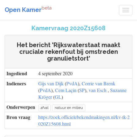
beta
Open Kamer
Kamervraag 2020Z15608
Het bericht 'Rijkswaterstaat maakt
cruciale rekenfout bij omstreden
granulietstort'
Ingediend
4 september 2020
Indieners
Gijs van Dijk
(
PvdA
),
Corrie van Brenk
(
PvdA
),
Cem Laçin
(
SP
),
van Esch
,
Suzanne
Kröger
(
GL
)
Onderwerpen
afval
natuur en milieu
Bron vraag
https://zoek.officielebekendmakingen.nl/kv-tk-2
020Z15608.html