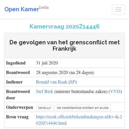
beta
Open Kamer
Kamervraag 2020Z14446
De gevolgen van het grensconflict met
Frankrijk
Ingediend
31 juli 2020
Beantwoord
28 augustus 2020 (na 28 dagen)
Indiener
Ronald van Raak
(
SP
)
Beantwoord
Stef Blok
(minister buitenlandse zaken) (
VVD
)
door
Onderwerpen
bestuur
de nederlandse antillen en aruba
Bron vraag
https://zoek.officielebekendmakingen.nl/kv-tk-2
020Z14446.html