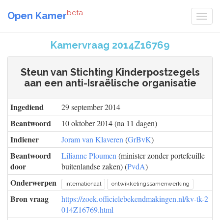
beta
Open Kamer
Kamervraag 2014Z16769
Steun van Stichting Kinderpostzegels
aan een anti-Israëlische organisatie
Ingediend
29 september 2014
Beantwoord
10 oktober 2014 (na 11 dagen)
Indiener
Joram van Klaveren
(
GrBvK
)
Beantwoord
Lilianne Ploumen
(minister zonder portefeuille
door
buitenlandse zaken) (
PvdA
)
Onderwerpen
internationaal
ontwikkelingssamenwerking
Bron vraag
https://zoek.officielebekendmakingen.nl/kv-tk-2
014Z16769.html