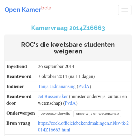
beta
Open Kamer
Kamervraag 2014Z16663
ROC's die kwetsbare studenten
weigeren
Ingediend
26 september 2014
Beantwoord
7 oktober 2014 (na 11 dagen)
Indiener
Tanja Jadnanansing
(
PvdA
)
Beantwoord
Jet Bussemaker
(minister onderwijs, cultuur en
door
wetenschap) (
PvdA
)
Onderwerpen
beroepsonderwijs
onderwijs en wetenschap
Bron vraag
https://zoek.officielebekendmakingen.nl/kv-tk-2
014Z16663.html