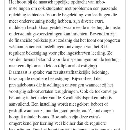
Het hoort bij de maatschappelijke opdracht van mbo-
instellingen om ook studenten met problemen een passende
opleiding te bieden. Voor de begeleiding van leerlingen die
meer ondersteuning nodig hebben, zijn diverse extra
middelen beschikbaar gesteld waarmee de instelling de juiste
ondersteuningsvoorzieningen kan inrichten. Bovendien zijn
de financiële prikkels juist zodanig dat het loont om jongeren
wél aan te nemen. Instellingen ontvangen van het Rijk
reguliere bekostiging voor elke ingeschreven leerling. Ze
worden tevens beloond voor de inspanningen om de leerling
naar een diploma te leiden (diplomabekostiging).
Daarnaast is sprake van resultaatafhankelijke beloning,
bovenop de reguliere bekostiging. Bijvoorbeeld de
prestatiebonus die instellingen ontvangen wanneer zij het
voortijdig schoolverlaten terugdringen. Ook de toekomstige
beloning in het kader van de Kwaliteitsafspraken mbo is
aanvullend. Een instelling wordt niet gekort, beboet of
gestraft wanneer zij minder goed presteren. Zij ontvangen
hooguit minder bonus. Bovendien zijn deze extra’s
omgerekend per leerling veel kleiner dan de reguliere
bekostiging. Dus het loont om een jongere aan te nemen, ook