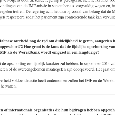
evindingen van de IMF-missie in september a.s. zorgvuldig wegen en, in
egelen treffen. De regering acht het daarbij vooral van belang dat de M
els respecteert, zodat het parlement zijn controlerende taak kan vervull
alinese overheid nog de tijd om duidelijkheid te geven, aangezien 
t opgeschort?2 Hoe groot is de kans dat de tijdelijke opschorting va
 IMF als de Wereldbank wordt omgezet in een langdurige?
de opschorting een tijdelijk karakter zal hebben. In september 2014 z
fiëren of de overeengekomen maatregelen zijn doorgevoerd. Het gaat o
verheid voldoende actie heeft ondernomen zullen het IMF en de Werel
 hervatten.
en of internationale organisaties die hun bijdragen hebben opgesch