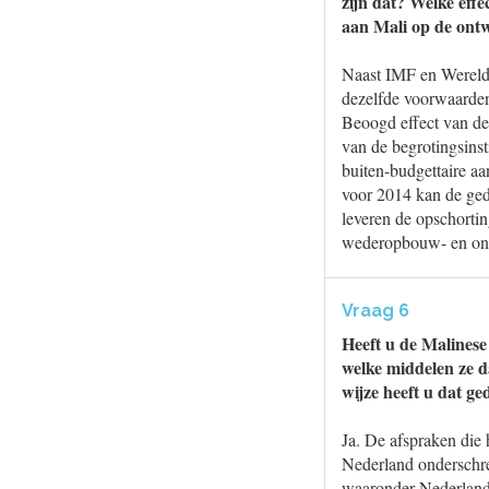
zijn dat? Welke eff
aan Mali op de ontwi
Naast IMF en Wereldb
dezelfde voorwaarden
Beoogd effect van de
van de begrotingsinst
buiten-budgettaire a
voor 2014 kan de geda
leveren de opschortin
wederopbouw- en on
Vraag 6
Heeft u de Malinese
welke middelen ze d
wijze heeft u dat g
Ja. De afspraken die
Nederland onderschr
waaronder Nederland,