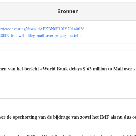
Bronnen
om/article/investingNews/idAFKBN0F10JY20140626
/648009-imf-wil-uitleg-mali-over-prijzig-toestel…
en van het bericht «World Bank delays $ 63 million to Mali over 
ver de opschorting van de bijdrage van zowel het IMF als nu dus