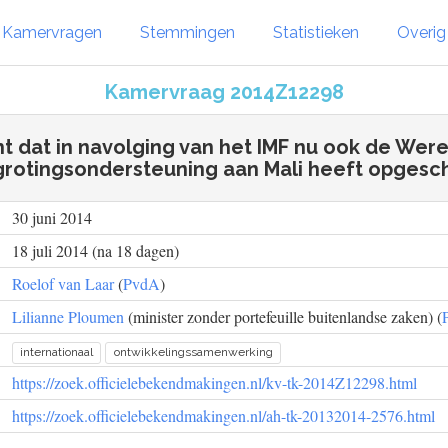
Kamervragen
Stemmingen
Statistieken
Overi
Kamervraag 2014Z12298
ht dat in navolging van het IMF nu ook de Wer
rotingsondersteuning aan Mali heeft opgesc
30 juni 2014
18 juli 2014 (na 18 dagen)
Roelof van Laar
(
PvdA
)
Lilianne Ploumen
(minister zonder portefeuille buitenlandse zaken) (
internationaal
ontwikkelingssamenwerking
https://zoek.officielebekendmakingen.nl/kv-tk-2014Z12298.html
https://zoek.officielebekendmakingen.nl/ah-tk-20132014-2576.html