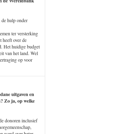
 en de Wereldbank
n de hulp onder
emen ter versterking
t heeft over de
. Het huidige budget
eit van het land. Wel
vertraging op voor
edane uitgaven en
? Zo ja, op welke
de donoren inclusief
onorgemeenschap,
en werd over beter