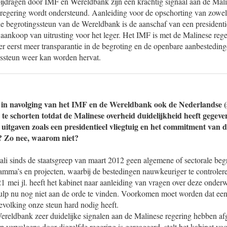
ijdragen door IMF en Wereldbank zijn een krachtig signaal aan de Mali
regering wordt ondersteund. Aanleiding voor de opschorting van zowel 
e begrotingssteun van de Wereldbank is de aanschaf van een presidentie
aankoop van uitrusting voor het leger. Het IMF is met de Malinese reg
r eerst meer transparantie in de begroting en de openbare aanbestedi
gssteun weer kan worden hervat.
in navolging van het IMF en de Wereldbank ook de Nederlandse (s
p te schorten totdat de Malinese overheid duidelijkheid heeft gegev
 uitgaven zoals een presidentieel vliegtuig en het commitment van 
? Zo nee, waarom niet?
ali sinds de staatsgreep van maart 2012 geen algemene of sectorale beg
mma’s en projecten, waarbij de bestedingen nauwkeuriger te controleren
i jl. heeft het kabinet naar aanleiding van vragen over deze onder
ulp nu nog niet aan de orde te vinden. Voorkomen moet worden dat een
 bevolking onze steun hard nodig heeft.
Wereldbank zeer duidelijke signalen aan de Malinese regering hebben a
p vervolgens door diezelfde regering is gereageerd, stelt het kabinet voo