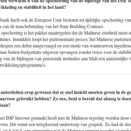
ecten verwacht u van de opschorting van de bijdrage van het IMF
kkeling en stabiliteit in het land?
ank heeft ook de Europese Unie besloten tot tijdelijke opschorting va
 van de tranchebetaling van het State Building Contract.
 opschorting is het pakket maatregelen dat de Malinese overheid moet n
ituties. Inmiddels loopt het parlementaire proces: het Malinese parlemen
ankopen een debat aangevraagd en een motie van wantrouwen ingediend
ne buiten-budgettaire uitgaven opvangen zonder risico voor de stabilit
g van de bijdragen van genoemde instituties aan Mali een aanzienlijke 
twikkelingsprogramma’s.
 autoriteiten erop gewezen dat ze snel inzicht moeten geven in de g
aarvoor gebruikt hebben? Zo nee, bent u bereid dat alsnog te doen
edaan?
 het IMF hierover gemaakt heeft met de Malinese regering worden door 
even. Dit vormt een terugkerend onderwerp van gesprek. Zo had de d
 op 8 juli jl. een ontmoeting met de Malinese premier waarbij gesprok