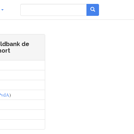
g
eldbank de
hort
PvdA
)