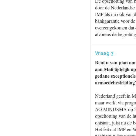
De opschorting van b
door de Nederlandse 
IMF als nu ook van d
bankgarantie voor de 
overeengekomen dat e
alvorens de begrotin
Vraag 3
Bent u van plan om 
aan Mali tijdelijk o
gedane exceptionele
armoedebestrijding
Nederland geeft in M
maar werkt via progra
AO MINUSMA op 21 me
opschorting van de h
ontstaat, juist nu de
Het feit dat IMF en 
positieve wijze waaro