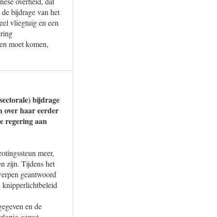
nese overheid, dat
de bijdrage van het
el vliegtuig en een
ering
ngen moet komen,
ectorale) bijdrage
en over haar eerder
de regering aan
rotingssteun meer,
 zijn. Tijdens het
werpen geantwoord
 knipperlichtbeleid
fgegeven en de
rlopig gerust.