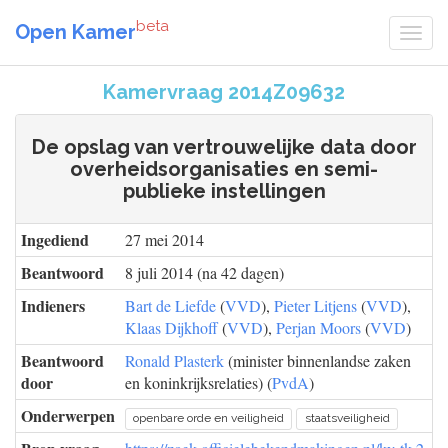
beta
Open Kamer
Kamervraag 2014Z09632
De opslag van vertrouwelijke data door
overheidsorganisaties en semi-
publieke instellingen
Ingediend
27 mei 2014
Beantwoord
8 juli 2014 (na 42 dagen)
Indieners
Bart de Liefde
(
VVD
),
Pieter Litjens
(
VVD
),
Klaas Dijkhoff
(
VVD
),
Perjan Moors
(
VVD
)
Beantwoord
Ronald Plasterk
(minister binnenlandse zaken
door
en koninkrijksrelaties) (
PvdA
)
Onderwerpen
openbare orde en veiligheid
staatsveiligheid