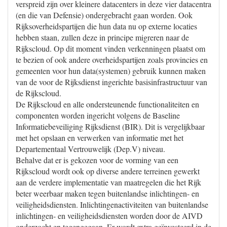
verspreid zijn over kleinere datacenters in deze vier datacentra
(en die van Defensie) ondergebracht gaan worden. Ook
Rijksoverheidspartijen die hun data nu op externe locaties
hebben staan, zullen deze in principe migreren naar de
Rijkscloud. Op dit moment vinden verkenningen plaatst om
te bezien of ook andere overheidspartijen zoals provincies en
gemeenten voor hun data(systemen) gebruik kunnen maken
van de voor de Rijksdienst ingerichte basisinfrastructuur van
de Rijkscloud.
De Rijkscloud en alle ondersteunende functionaliteiten en
componenten worden ingericht volgens de Baseline
Informatiebeveiliging Rijksdienst (BIR). Dit is vergelijkbaar
met het opslaan en verwerken van informatie met het
Departementaal Vertrouwelijk (Dep.V) niveau.
Behalve dat er is gekozen voor de vorming van een
Rijkscloud wordt ook op diverse andere terreinen gewerkt
aan de verdere implementatie van maatregelen die het Rijk
beter weerbaar maken tegen buitenlandse inlichtingen- en
veiligheidsdiensten. Inlichtingenactiviteiten van buitenlandse
inlichtingen- en veiligheidsdiensten worden door de AIVD
onderzocht en tegengegaan. Er wordt extra geïnvesteerd in de