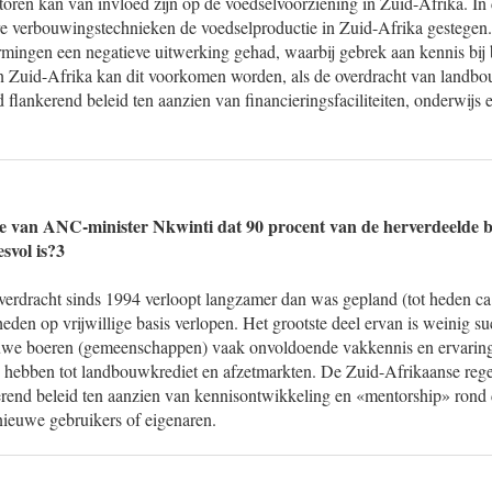
oren kan van invloed zijn op de voedselvoorziening in Zuid-Afrika. In de
ere verbouwingstechnieken de voedselproductie in Zuid-Afrika gestege
mingen een negatieve uitwerking gehad, waarbij gebrek aan kennis bij 
 In Zuid-Afrika kan dit voorkomen worden, als de overdracht van landb
flankerend beleid ten aanzien van financieringsfaciliteiten, onderwijs e
ie van ANC-minister Nkwinti dat 90 procent van de herverdeelde b
svol is?3
verdracht sinds 1994 verloopt langzamer dan was gepland (tot heden c
 heden op vrijwillige basis verlopen. Het grootste deel ervan is weinig s
uwe boeren (gemeenschappen) vaak onvoldoende vakkennis en ervarin
hebben tot landbouwkrediet en afzetmarkten. De Zuid-Afrikaanse rege
rend beleid ten aanzien van kennisontwikkeling en «mentorship» rond 
nieuwe gebruikers of eigenaren.