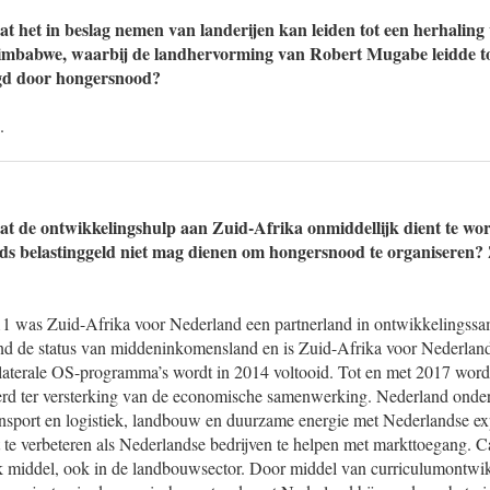
at het in beslag nemen van landerijen kan leiden tot een herhalin
Zimbabwe, waarbij de landhervorming van Robert Mugabe leidde to
gd door hongersnood?
.
at de ontwikkelingshulp aan Zuid-Afrika onmiddellijk dient te wor
ds belastinggeld niet mag dienen om hongersnood te organiseren
11 was Zuid-Afrika voor Nederland een partnerland in ontwikkelingss
and de status van middeninkomensland en is Zuid-Afrika voor Nederland 
aterale OS-programma’s wordt in 2014 voltooid. Tot en met 2017 worde
cierd ter versterking van de economische samenwerking. Nederland onder
ransport en logistiek, landbouw en duurzame energie met Nederlandse ex
te verbeteren als Nederlandse bedrijven te helpen met markttoegang. C
jk middel, ook in de landbouwsector. Door middel van curriculumontwik