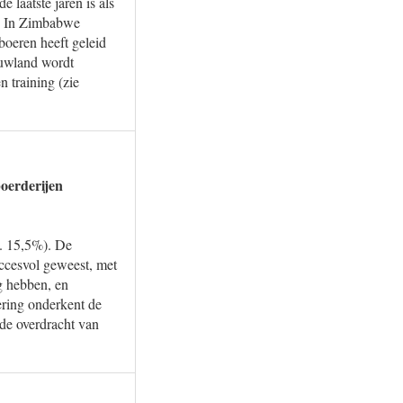
 laatste jaren is als
n. In Zimbabwe
boeren heeft geleid
ouwland wordt
n training (zie
oerderijen
a. 15,5%). De
uccesvol geweest, met
g hebben, en
ring onderkent de
de overdracht van