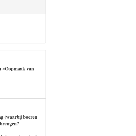
 en «Oopmaak van
ng (waarbij boeren
n brengen?