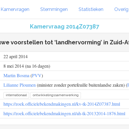
Kamervragen
Stemmingen
Statistieken
Overi
Kamervraag 2014Z07387
we voorstellen tot ‘landhervorming’ in Zuid-A
22 april 2014
8 mei 2014 (na 16 dagen)
Martin Bosma
(
PVV
)
Lilianne Ploumen
(minister zonder portefeuille buitenlandse zaken) (
internationaal
ontwikkelingssamenwerking
https://zoek.officielebekendmakingen.nl/kv-tk-2014Z07387.html
https://zoek.officielebekendmakingen.nl/ah-tk-20132014-1876.html