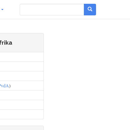
g
frika
PvdA
)