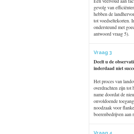
Een veelvoud aan fact
gevolg van efficiënt
hebben de landhervor
tot voedseltekorten.
ondersteund met goed 
antwoord vraag 5).
Vraag 3
Deelt u de observat
inderdaad niet succe
Het proces van lando
overdrachten zijn tot
name doordat de nie
onvoldoende toegang 
noodzaak voor flanke
boerenbedrijven aan 
Vraag 4