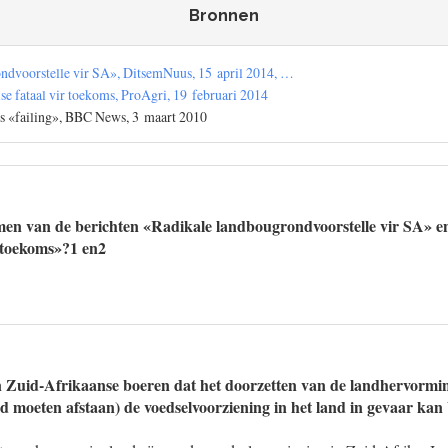
Bronnen
ndvoorstelle vir SA», DitsemNuus, 15 april 2014, …
e fataal vir toekoms, ProAgri, 19 februari 2014
s «failing», BBC News, 3 maart 2010
men van de berichten «Radikale landbougrondvoorstelle vir SA»
r toekoms»?1 en2
n Zuid-Afrikaanse boeren dat het doorzetten van de landhervormi
nd moeten afstaan) de voedselvoorziening in het land in gevaar ka