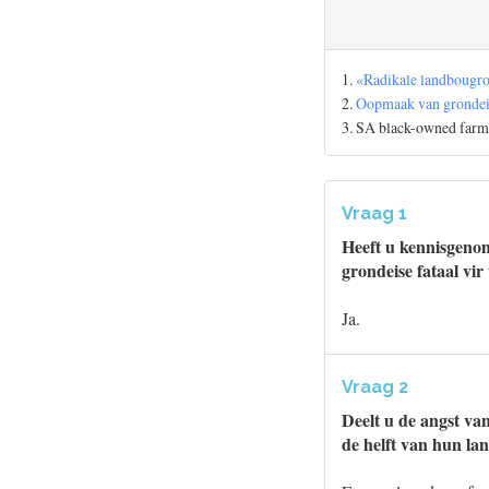
1.
«Radikale landbougro
2.
Oopmaak van grondeis
3. SA black-owned farm
Vraag 1
Heeft u kennisgeno
grondeise fataal vi
Ja.
Vraag 2
Deelt u de angst va
de helft van hun la