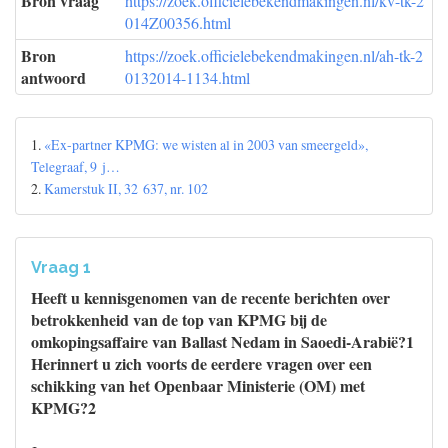
Bron vraag
https://zoek.officielebekendmakingen.nl/kv-tk-2
014Z00356.html
Bron
https://zoek.officielebekendmakingen.nl/ah-tk-2
antwoord
0132014-1134.html
1.
«Ex-partner KPMG: we wisten al in 2003 van smeergeld»,
Telegraaf, 9 j…
2.
Kamerstuk II, 32 637, nr. 102
Vraag 1
Heeft u kennisgenomen van de recente berichten over
betrokkenheid van de top van KPMG bij de
omkopingsaffaire van Ballast Nedam in Saoedi-Arabië?1
Herinnert u zich voorts de eerdere vragen over een
schikking van het Openbaar Ministerie (OM) met
KPMG?2