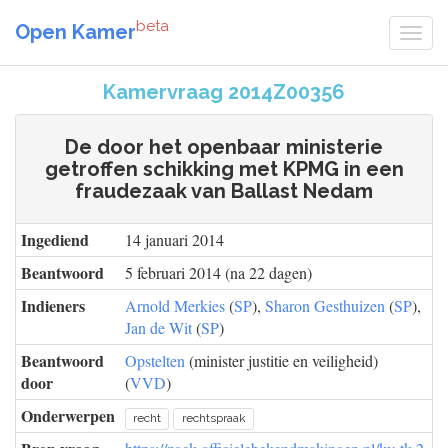
beta
Open Kamer
Kamervraag 2014Z00356
De door het openbaar ministerie
getroffen schikking met KPMG in een
fraudezaak van Ballast Nedam
Ingediend
14 januari 2014
Beantwoord
5 februari 2014 (na 22 dagen)
Indieners
Arnold Merkies
(
SP
),
Sharon Gesthuizen
(
SP
),
Jan de Wit
(
SP
)
Beantwoord
Opstelten
(minister justitie en veiligheid)
door
(
VVD
)
Onderwerpen
recht
rechtspraak