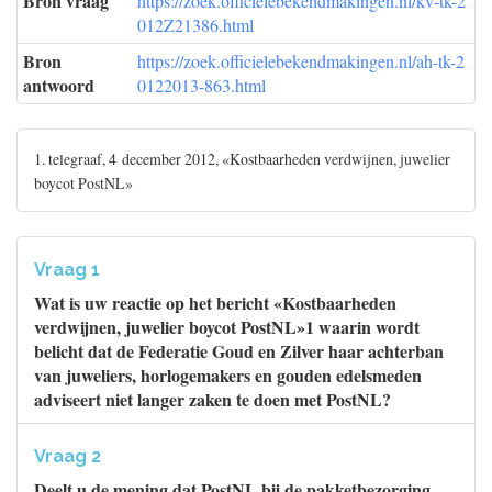
Bron vraag
https://zoek.officielebekendmakingen.nl/kv-tk-2
012Z21386.html
Bron
https://zoek.officielebekendmakingen.nl/ah-tk-2
antwoord
0122013-863.html
1. telegraaf, 4 december 2012, «Kostbaarheden verdwijnen, juwelier
boycot PostNL»
Vraag 1
Wat is uw reactie op het bericht «Kostbaarheden
verdwijnen, juwelier boycot PostNL»1 waarin wordt
belicht dat de Federatie Goud en Zilver haar achterban
van juweliers, horlogemakers en gouden edelsmeden
adviseert niet langer zaken te doen met PostNL?
Vraag 2
Deelt u de mening dat PostNL bij de pakketbezorging