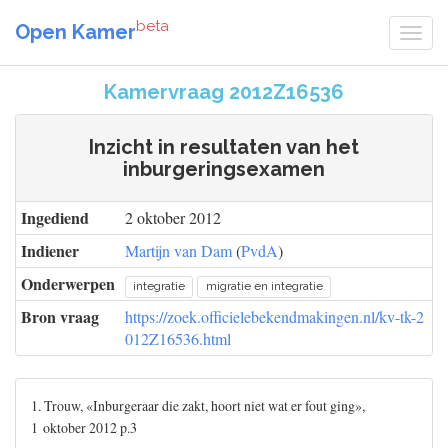
beta
Open Kamer
Kamervraag 2012Z16536
Inzicht in resultaten van het
inburgeringsexamen
Ingediend
2 oktober 2012
Indiener
Martijn van Dam
(
PvdA
)
Onderwerpen
integratie
migratie en integratie
Bron vraag
https://zoek.officielebekendmakingen.nl/kv-tk-2
012Z16536.html
1. Trouw, «Inburgeraar die zakt, hoort niet wat er fout ging»,
1 oktober 2012 p.3