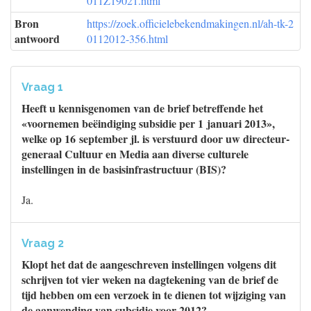
011Z19021.html
Bron
https://zoek.officielebekendmakingen.nl/ah-tk-2
antwoord
0112012-356.html
Vraag 1
Heeft u kennisgenomen van de brief betreffende het
«voornemen beëindiging subsidie per 1 januari 2013»,
welke op 16 september jl. is verstuurd door uw directeur-
generaal Cultuur en Media aan diverse culturele
instellingen in de basisinfrastructuur (BIS)?
Ja.
Vraag 2
Klopt het dat de aangeschreven instellingen volgens dit
schrijven tot vier weken na dagtekening van de brief de
tijd hebben om een verzoek in te dienen tot wijziging van
de aanwending van subsidie voor 2012?