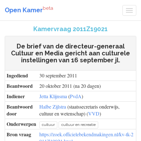
beta
Open Kamer
Kamervraag 2011Z19021
De brief van de directeur-generaal
Cultuur en Media gericht aan culturele
instellingen van 16 september jl.
Ingediend
30 september 2011
Beantwoord
20 oktober 2011 (na 20 dagen)
Indiener
Jetta Klijnsma
(
PvdA
)
Beantwoord
Halbe Zijlstra
(staatssecretaris onderwijs,
door
cultuur en wetenschap) (
VVD
)
Onderwerpen
cultuur
cultuur en recreatie
Bron vraag
https://zoek.officielebekendmakingen.nl/kv-tk-2