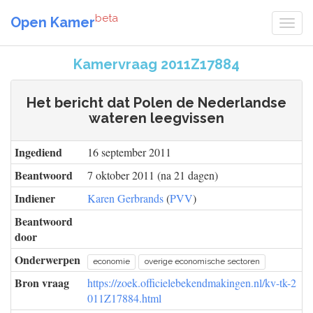
beta
Open Kamer
Kamervraag 2011Z17884
Het bericht dat Polen de Nederlandse
wateren leegvissen
Ingediend
16 september 2011
Beantwoord
7 oktober 2011 (na 21 dagen)
Indiener
Karen Gerbrands
(
PVV
)
Beantwoord
door
Onderwerpen
economie
overige economische sectoren
Bron vraag
https://zoek.officielebekendmakingen.nl/kv-tk-2
011Z17884.html