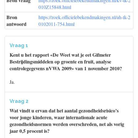
Bron vraag
https://zoek.officielebekendmakingen.nl/kv-tk-2
010Z15848.html
Bron
https://zoek.officielebekendmakingen.nl/ah-tk-2
antwoord
0102011-754.html
Vraag 1
Kent u het rapport «De Weet wat je eet Gifmeter
Bestrijdingsmiddelen op groente en fruit, analyse
controlegegevens nVWA 2009» van 1 november 2010?
Ja.
Vraag 2
Wat vindt u ervan dat het aantal gezondheidsrisico’s
voor jonge kinderen, waar internationale acute
gezondheidsnormen werden overschreden, net als vorig
jaar 0,5 procent is?