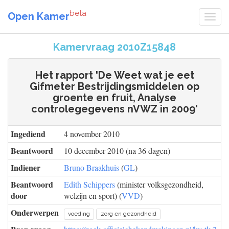
beta
Open Kamer
Kamervraag 2010Z15848
Het rapport 'De Weet wat je eet
Gifmeter Bestrijdingsmiddelen op
groente en fruit, Analyse
controlegegevens nVWZ in 2009'
Ingediend
4 november 2010
Beantwoord
10 december 2010 (na 36 dagen)
Indiener
Bruno Braakhuis
(
GL
)
Beantwoord
Edith Schippers
(minister volksgezondheid,
door
welzijn en sport) (
VVD
)
Onderwerpen
voeding
zorg en gezondheid