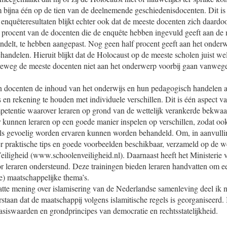
 bijna één op de tien van de deelnemende geschiedenisdocenten. Dit is
nquêteresultaten blijkt echter ook dat de meeste docenten zich daardoor
n procent van de docenten die de enquête hebben ingevuld geeft aan de 
ndelt, te hebben aangepast. Nog geen half procent geeft aan het onderw
handelen. Hieruit blijkt dat de Holocaust op de meeste scholen juist w
reweg de meeste docenten niet aan het onderwerp voorbij gaan vanwege
en docenten de inhoud van het onderwijs en hun pedagogisch handelen 
 en rekening te houden met individuele verschillen. Dit is één aspect v
etentie waarover leraren op grond van de wettelijk verankerde bekwa
 kunnen leraren op een goede manier inspelen op verschillen, zodat ook
ls gevoelig worden ervaren kunnen worden behandeld. Om, in aanvulli
er praktische tips en goede voorbeelden beschikbaar, verzameld op de w
iligheid (www.schoolenveiligheid.nl). Daarnaast heeft het Minister
or leraren ondersteund. Deze trainingen bieden leraren handvatten om e
ge) maatschappelijke thema’s.
atte mening over islamisering van de Nederlandse samenleving deel ik n
rstaan dat de maatschappij volgens islamitische regels is georganiseerd.
asiswaarden en grondprincipes van democratie en rechtsstatelijkheid.