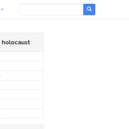
g
 holocaust
)
l