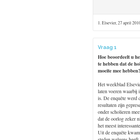
1. Elsevier, 27 april 201
Vraag 1
Hoe beoordeelt u he
te hebben dat de hol
moeite mee hebben
Het weekblad Elsevie
laten voeren waarbij
is. De enquête werd 
resultaten zijn gepre
onder scholieren meer
dat de oorlog zeker n
het meest interessan
Uit de enquête kwam n
steden weleens heeft 