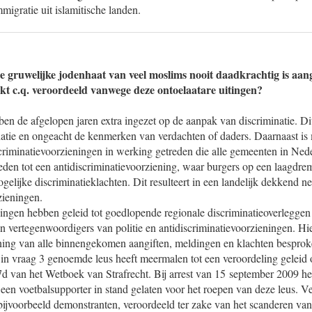
migratie uit islamitische landen.
e gruwelijke jodenhaat van veel moslims nooit daadkrachtig is aa
kt c.q. veroordeeld vanwege deze ontoelaatare uitingen?
bben de afgelopen jaren extra ingezet op de aanpak van discriminatie. Dit
atie en ongeacht de kenmerken van verdachten of daders. Daarnaast i
scriminatievoorzieningen in werking getreden die alle gemeenten in Ned
eden tot een antidiscriminatievoorziening, waar burgers op een laagdre
elijke discriminatieklachten. Dit resulteert in een landelijk dekkend n
zieningen.
gen hebben geleid tot goedlopende regionale discriminatieoverleggen
 en vertegenwoordigers van politie en antidiscriminatievoorzieningen. Hi
oening van alle binnengekomen aangiften, meldingen en klachten besprok
in vraag 3 genoemde leus heeft meermalen tot een veroordeling geleid o
37d van het Wetboek van Strafrecht. Bij arrest van 15 september 2009 
een voetbalsupporter in stand gelaten voor het roepen van deze leus. Ve
ijvoorbeeld demonstranten, veroordeeld ter zake van het scanderen van