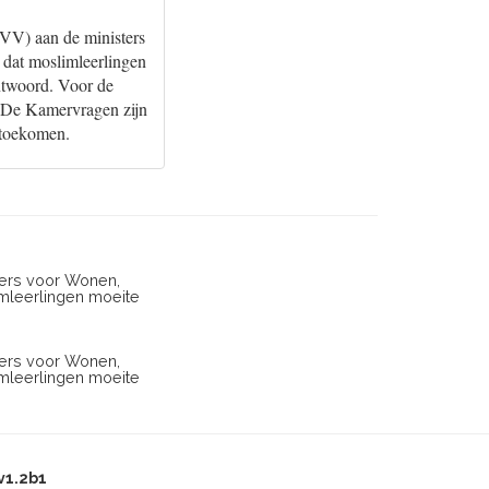
PVV) aan de ministers
 dat moslimleerlingen
ntwoord. Voor de
. De Kamervragen zijn
 toekomen.
ters voor Wonen,
imleerlingen moeite
ters voor Wonen,
imleerlingen moeite
v1.2b1