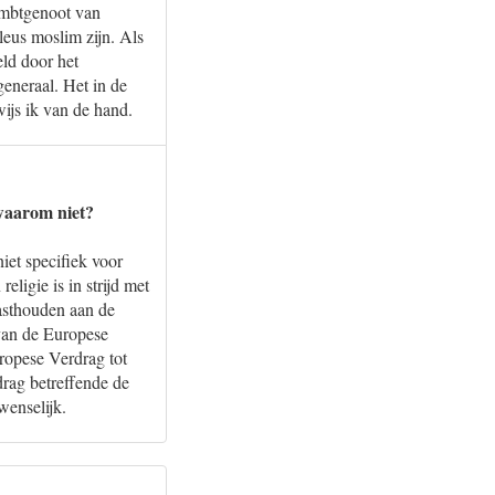
ambtgenoot van
leus moslim zijn. Als
eld door het
eneraal. Het in de
ijs ik van de hand.
waarom niet?
iet specifiek voor
ligie is in strijd met
vasthouden aan de
 van de Europese
uropese Verdrag tot
rag betreffende de
wenselijk.