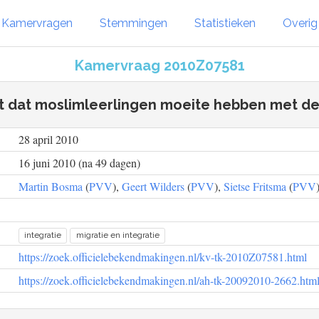
Kamervragen
Stemmingen
Statistieken
Overi
Kamervraag 2010Z07581
ht dat moslimleerlingen moeite hebben met de
28 april 2010
16 juni 2010 (na 49 dagen)
Martin Bosma
(
PVV
),
Geert Wilders
(
PVV
),
Sietse Fritsma
(
PVV
integratie
migratie en integratie
https://zoek.officielebekendmakingen.nl/kv-tk-2010Z07581.html
https://zoek.officielebekendmakingen.nl/ah-tk-20092010-2662.htm