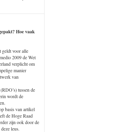
ngepakt? Hoe vaak
 geldt voor alle
s medio 2009 de Wet
erland verplicht om
mpelige manier
etwerk van
 (RDO’s) tussen de
erin wordt de
en.
p basis van artikel
heeft de Hoge Raad
rder zijn ook door de
 deze leus.