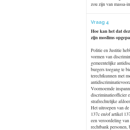
zou zijn van massa-im
Vraag 4
Hoe kan het dat dez
zijn moslims opgepa
Politie en Justitie he
vormen van discrimin
gemeentelijke antidi
burgers toegang te bi
terechtkunnen met mog
antidiscriminatievoor
Voornoemde inspannin
discriminatieofficier
strafrechtelijke afd
Het uitroepen van de 
137c en/of artikel 1
een veroordeling van 
rechtbank personen, b