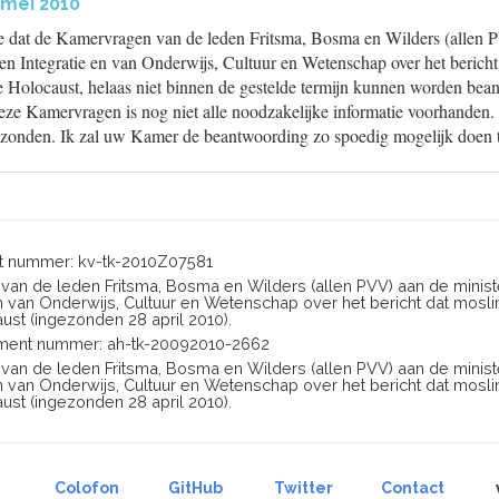
 mei 2010
de dat de Kamervragen van de leden Fritsma, Bosma en Wilders (allen 
n Integratie en van Onderwijs, Cultuur en Wetenschap over het bericht
 Holocaust, helaas niet binnen de gestelde termijn kunnen worden bea
ze Kamervragen is nog niet alle noodzakelijke informatie voorhanden
ezonden. Ik zal uw Kamer de beantwoording zo spoedig mogelijk doen
 nummer: kv-tk-2010Z07581
en van de leden Fritsma, Bosma en Wilders (allen PVV) aan de minis
en van Onderwijs, Cultuur en Wetenschap over het bericht dat mosl
st (ingezonden 28 april 2010).
ent nummer: ah-tk-20092010-2662
en van de leden Fritsma, Bosma en Wilders (allen PVV) aan de minis
en van Onderwijs, Cultuur en Wetenschap over het bericht dat mosl
st (ingezonden 28 april 2010).
Colofon
GitHub
Twitter
Contact