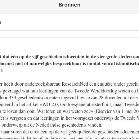
Bronnen
0
t dat één op de vijf geschiedenisdocenten in de vier grote steden 
ocaust niet of nauwelijks bespreekbaar is omdat vooral islamitisch
?1
r heeft door onderzoeksbureau ResearchNed een enquête onder geschi
 is gevraagd wat hun leerlingen van de Tweede Wereldoorlog weten en h
door 339 geschiedenisdocenten ingevuld, waarvan 28 docenten uit de vi
senteerd in het artikel «WO 2.0; Oorlogsgeneratie sterft uit, maar Tweed
 te leven dan ooit. Wat leren en wat weten ze?» (Elsevier van 1 mei 20
iet is vergeten en dat leerlingen in het voortgezet onderwijs de Tweede
te onderwerp uit de Nederlandse geschiedenis vinden.
aar voren dat circa één op de vijf geënquêteerde geschiedenisdocenten
meegemaakt dat hij of zij de Holocaust niet of nauwelijks ter sprake kon