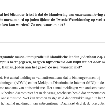
t het bijzonder triest is dat de islamisering van onze samenleving
ijke massamoord op joden tijdens de Tweede Wereldoorlog op veel sc
roken kan worden? Zo nee, waarom niet?
.
rtgaande massa- immigratie uit islamitische landen jodenhaat c.q. 
mpuls heeft gegeven, hetgeen bijvoorbeeld ook blijkt uit het door 
, Hamas, Joden aan het gas»? Zo nee, waarom niet?
et. Het aantal meldingen van antisemitisme dat is binnengekomen bij
rzieningen (ADV’s) en het Meldpunt Discriminatie Internet (MDI) in de
rme toename van antisemitisme. Het aantal meldingen van antisemitisme 
 ik herken daarom niet het in de vraag geschetste beeld dat er momentee
antisemitisme. Wel kan worden vastgesteld dat ontwikkelingen in het
het aantal meldingen van antisemitisme. Daarnaast deel ik de perceptie 