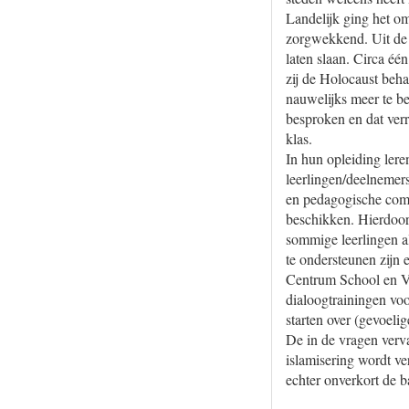
Landelijk ging het om
zorgwekkend. Uit de e
laten slaan. Circa éé
zij de Holocaust beha
nauwelijks meer te be
besproken en dat ver
klas.
In hun opleiding ler
leerlingen/deelnemers
en pedagogische comp
beschikken. Hierdoor
sommige leerlingen a
te ondersteunen zijn 
Centrum School en Ve
dialoogtrainingen vo
starten over (gevoeli
De in de vragen verv
islamisering wordt ve
echter onverkort de b