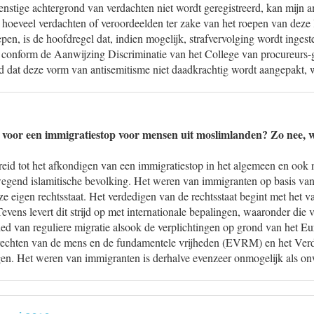
nstige achtergrond van verdachten niet wordt geregistreerd, kan mijn 
n hoeveel verdachten of veroordeelden ter zake van het roepen van deze 
pen, is de hoofdregel dat, indien mogelijk, strafvervolging wordt ingest
 conform de Aanwijzing Discriminatie van het College van procureurs-g
d dat deze vorm van antisemitisme niet daadkrachtig wordt aangepakt, w
 voor een immigratiestop voor mensen uit moslimlanden? Zo nee, 
ereid tot het afkondigen van een immigratiestop in het algemeen en ook n
gend islamitische bevolking. Het weren van immigranten op basis van re
e eigen rechtsstaat. Het verdedigen van de rechtsstaat begint met het 
evens levert dit strijd op met internationale bepalingen, waaronder die
bied van reguliere migratie alsook de verplichtingen op grond van het E
echten van de mens en de fundamentele vrijheden (EVRM) en het Verd
ngen. Het weren van immigranten is derhalve evenzeer onmogelijk als on