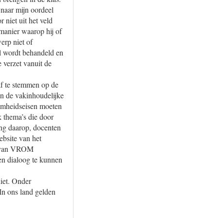
 naar mijn oordeel
 niet uit het veld
manier waarop hij of
erp niet of
el wordt behandeld en
 verzet vanuit de
af te stemmen op de
an de vakinhoudelijke
amheidseisen moeten
 thema’s die door
ng daarop, docenten
ebsite van het
ie van VROM
en dialoog te kunnen
iet. Onder
 In ons land gelden