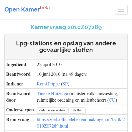
beta
Open Kamer
Kamervraag 2010Z07289
Lpg-stations en opslag van andere
gevaarlijke stoffen
Ingediend
22 april 2010
Beantwoord
10 juni 2010 (na 49 dagen)
Indiener
Remi Poppe
(
SP
)
Beantwoord
Tineke Huizinga
(minister volkshuisvesting,
door
ruimtelijke ordening en milieubeheer) (
CU
)
Onderwerpen
natuur en milieu
stoffen
Bron vraag
https://zoek.officielebekendmakingen.nl/kv-tk-2
010Z07289.html