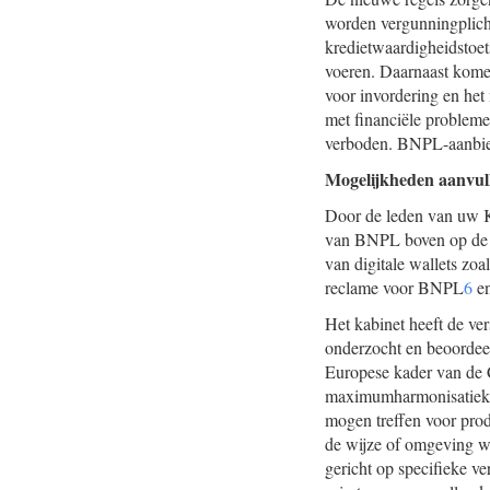
worden vergunningplich
kredietwaardigheidstoet
voeren. Daarnaast komen
voor invordering en he
met financiële problem
verboden. BNPL-aanbied
Mogelijkheden aanvul
Door de leden van uw Ka
van BNPL boven op de 
van digitale wallets zoa
reclame voor BNPL
6
en
Het kabinet heeft de ve
onderzocht en beoordeel
Europese kader van de 
maximumharmonisatiekara
mogen treffen voor produ
de wijze of omgeving wa
gericht op specifieke v