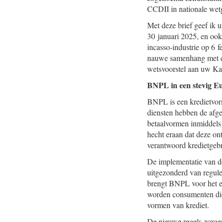
CCDII in nationale wet
Met deze brief geef ik 
30 januari 2025, en ook
incasso-industrie op 6
nauwe samenhang met de 
wetsvoorstel aan uw K
BNPL in een stevig E
BNPL is een kredietvor
diensten hebben de afg
betaalvormen inmiddels 
hecht eraan dat deze o
verantwoord kredietgebr
De implementatie van d
uitgezonderd van regul
brengt BNPL voor het e
worden consumenten die
vormen van krediet.
De nieuwe regels zorg