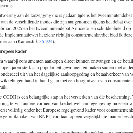
geving.
uitvoering aan de toezegging die is gedaan tijdens het tweeminutendeba
 aan de verschillende moties die zijn aangenomen tijdens het debat ove
 februari 2025 en het tweeminutendebat Armoede- en schuldenbeleid op 
Implementatiewet herziene richtlijn consumentenkrediet bied ik deze br
amer aan (Kamerstuk
36 924
).
uropees kader
m waarbij consumenten aankopen direct kunnen ontvangen en de betali
elopen jaren sterk aan populariteit gewonnen en maken samen met and
onderdeel uit van het dagelijkse aankoopgedrag en betaalverkeer van v
ntwikkelingen hand in hand gaan met een hoog niveau van consumente
uik.
e CCDII is een belangrijke stap in het versterken van die beschermi
ering, terwijl andere vormen van krediet wel aan regelgeving moesten
erst volledig onder het Europese regelgevend kader voor consumenten
 gebruikmaken van BNPL voortaan op een vergelijkbare manier besche
en voor een samenhangend en toekomstbestendig pakket aan waarborg