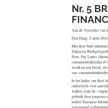
Nr. 5
BR
FINANC
Aan de Voorzitter van 
Den Haag, 2 april 2026
Met deze brief informeer
Zaken en Werkgelegenhe
Now, Pay Later» (hierna
consumentenkrediet (Co
wordt en een breed, st
van consumentenkrediet
In het kader van deze i
onderzocht voor aanvull
wallets zoals de «Apple
gebruik door jongeren on
andere Europese lidsta
zogenoemd zelfuitsluitin