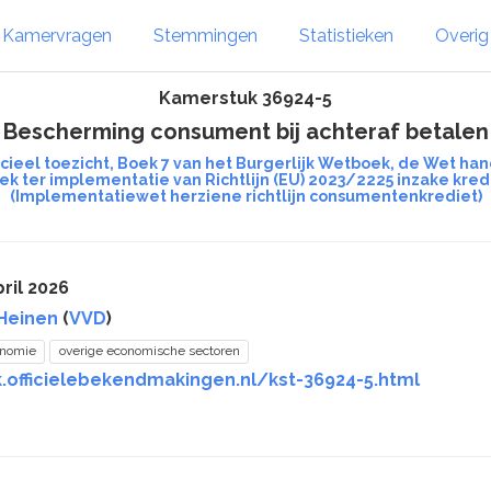
Kamervragen
Stemmingen
Statistieken
Overi
Kamerstuk 36924-5
Bescherming consument bij achteraf betalen
ancieel toezicht, Boek 7 van het Burgerlijk Wetboek, de Wet
k ter implementatie van Richtlijn (EU) 2023/2225 inzake k
(Implementatiewet herziene richtlijn consumentenkrediet)
ril 2026
Heinen
(
VVD
)
onomie
overige economische sectoren
k.officielebekendmakingen.nl/kst-36924-5.html