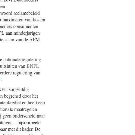
een
ntwoord reclamebeleid
het maximeren van kosten
nbieders consumenten
PL aan minderjarigen
te staan van de AFM.
 nationale regulering
t uitsluiten van BNPL
verdere regulering van
7
.
BNPL zorgvuldig
en begrensd door het
tenkrediet en heeft een
tionale maatregelen
ij geen onderscheid naar
tingen – bijvoorbeeld
baar met dit kader. De