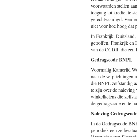
voorwaarden stellen aan
toegang tot krediet te s
gerechtvaardigd. Verder 
niet voor hoe hoog dat p
In Frankrijk, Duitslan
getroffen. Frankrijk en 
van de CCDII, die een 
Gedragscode BNPL
Voormalig Kamerlid Wel
naar de verplichtingen 
die BNPL zelfstandig aa
te zijn over de nalevin
winkelketens die zelfst
de gedragscode en te h
Naleving Gedragsco
In de Gedragscode BNPL 
periodiek een zelfevalua
Vereniging van Financ