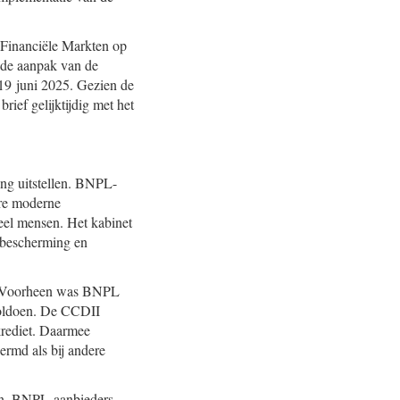
t Financiële Markten op
r de aanpak van de
19 juni 2025. Gezien de
ief gelijktijdig met het
ng uitstellen. BNPL-
ere moderne
eel mensen. Het kabinet
nbescherming en
ng. Voorheen was BNPL
 voldoen. De CCDII
krediet. Daarmee
rmd als bij andere
en. BNPL-aanbieders