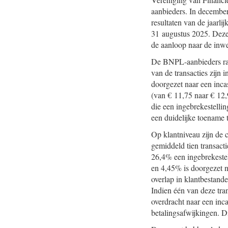
aanbieders. In decembe
resultaten van de jaarli
31 augustus 2025. Deze 
de aanloop naar de inw
De BNPL-aanbieders rapp
van de transacties zijn
doorgezet naar een inc
(van € 11,75 naar € 1
die een ingebrekestellin
een duidelijke toename 
Op klantniveau zijn de c
gemiddeld tien transact
26,4% een ingebrekestel
en 4,45% is doorgezet n
overlap in klantbestande
Indien één van deze tran
overdracht naar een inca
betalingsafwijkingen. Di