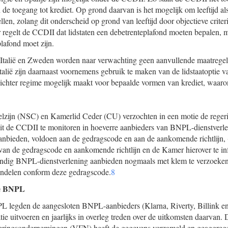
 de toegang tot krediet. Op grond daarvan is het mogelijk om leeftijd a
tellen, zolang dit onderscheid op grond van leeftijd door objectieve criter
regelt de CCDII dat lidstaten een debetrenteplafond moeten bepalen, maa
lafond moet zijn.
d, Italië en Zweden worden naar verwachting geen aanvullende maatreg
Italië zijn daarnaast voornemens gebruik te maken van de lidstaatoptie van
lichter regime mogelijk maakt voor bepaalde vormen van krediet, waa
zijn (NSC) en Kamerlid Ceder (CU) verzochten in een motie de regeri
uit de CCDII te monitoren in hoeverre aanbieders van BNPL-dienstverlen
nbieden, voldoen aan de gedragscode en aan de aankomende richtlijn, (
g van de gedragscode en aankomende richtlijn en de Kamer hierover te i
andig BNPL-dienstverlening aanbieden nogmaals met klem te verzoeken z
andelen conform deze gedragscode.
8
de BNPL
legden de aangesloten BNPL-aanbieders (Klarna, Riverty, Billink en i
tie uitvoeren en jaarlijks in overleg treden over de uitkomsten daarvan.
ieringsondernemingen (VFN) heeft de gegevens verzameld en geaggreg