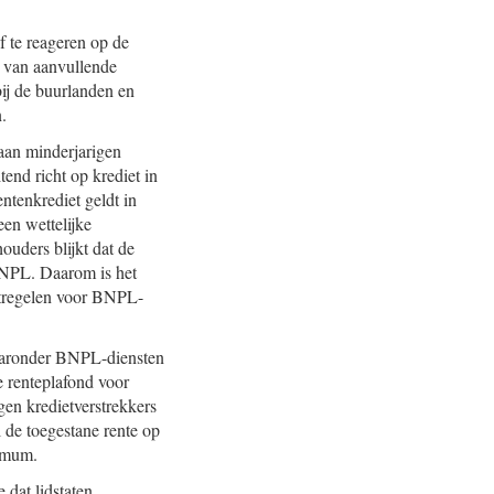
 te reageren op de
n van aanvullende
ij de buurlanden en
.
 aan minderjarigen
end richt op krediet in
tenkrediet geldt in
en wettelijke
uders blijkt dat de
 BNPL. Daarom is het
atregelen voor BNPL-
waaronder BNPL-diensten
 renteplafond voor
en kredietverstrekkers
 de toegestane rente op
ximum.
 dat lidstaten