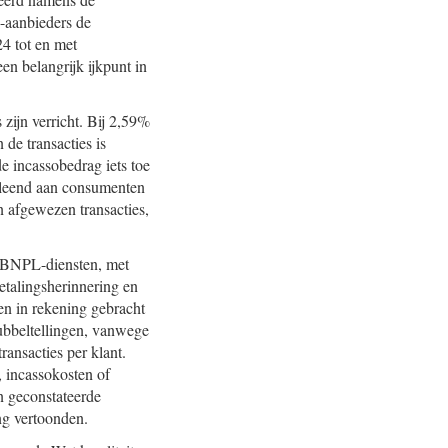
-aanbieders de
24 tot en met
en belangrijk ijkpunt in
zijn verricht. Bij 2,59%
de transacties is
 incassobedrag iets toe
rleend aan consumenten
n afgewezen transacties,
an BNPL-diensten, met
etalingsherinnering en
en in rekening gebracht
dubbeltellingen, vanwege
ransacties per klant.
, incassokosten of
an geconstateerde
ing vertoonden.