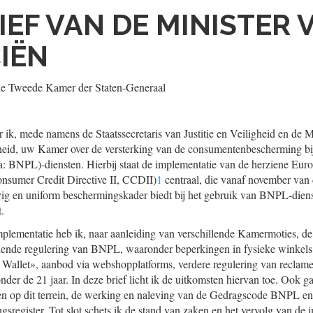
IEF VAN DE MINISTER 
IËN
de Tweede Kamer der Staten-Generaal
 ik, mede namens de Staatssecretaris van Justitie en Veiligheid en de M
id, uw Kamer over de versterking van de consumentenbescherming bi
: BNPL)-diensten. Hierbij staat de implementatie van de herziene Europ
nsumer Credit Directive II, CCDII)
1
centraal, die vanaf november van d
evig en uniform beschermingskader biedt bij het gebruik van BNPL-dien
.
mplementatie heb ik, naar aanleiding van verschillende Kamermoties, d
ende regulering van BNPL, waaronder beperkingen in fysieke winkels, u
 Wallet», aanbod via webshopplatforms, verdere regulering van reclam
der de 21 jaar. In deze brief licht ik de uitkomsten hiervan toe. Ook ga
ten op dit terrein, de werking en naleving van de Gedragscode BNPL e
gsregister. Tot slot schets ik de stand van zaken en het vervolg van de