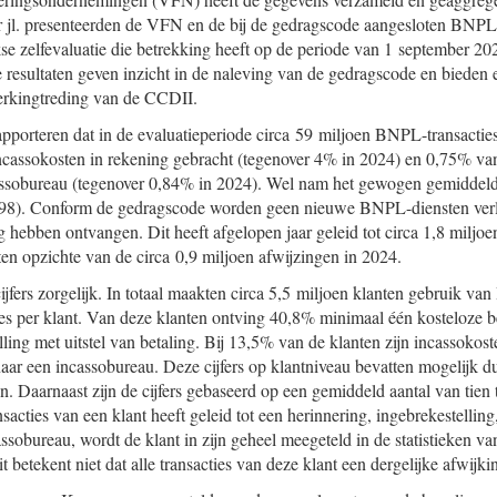
r jl. presenteerden de VFN en de bij de gedragscode aangesloten BNPL
jkse zelfevaluatie die betrekking heeft op de periode van 1 september 20
resultaten geven inzicht in de naleving van de gedragscode en bieden e
erkingtreding van de CCDII.
orteren dat in de evaluatieperiode circa 59 miljoen BNPL-transacties 
 incassokosten in rekening gebracht (tegenover 4% in 2024) en 0,75% van 
assobureau (tegenover 0,84% in 2024). Wel nam het gewogen gemiddelde
2,98). Conform de gedragscode worden geen nieuwe BNPL-diensten ve
g hebben ontvangen. Dit heeft afgelopen jaar geleid tot circa 1,8 miljoe
ten opzichte van de circa 0,9 miljoen afwijzingen in 2024.
ijfers zorgelijk. In totaal maakten circa 5,5 miljoen klanten gebruik v
ies per klant. Van deze klanten ontving 40,8% minimaal één kosteloze b
ling met uitstel van betaling. Bij 13,5% van de klanten zijn incassokost
aar een incassobureau. Deze cijfers op klantniveau bevatten mogelijk 
n. Daarnaast zijn de cijfers gebaseerd op een gemiddeld aantal van tien t
sacties van een klant heeft geleid tot een herinnering, ingebrekestelling
ssobureau, wordt de klant in zijn geheel meegeteld in de statistieken v
t betekent niet dat alle transacties van deze klant een dergelijke afwijk