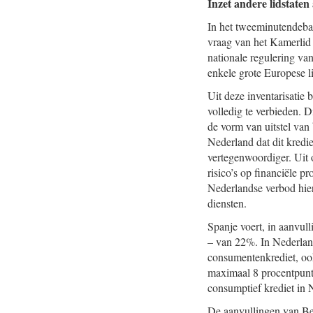
Inzet andere lidstate
In het tweeminutendebat
vraag van het Kamerlid 
nationale regulering va
enkele grote Europese li
Uit deze inventarisatie
volledig te verbieden. D
de vorm van uitstel va
Nederland dat dit kredi
vertegenwoordiger. Uit 
risico’s op financiële 
Nederlandse verbod hie
diensten.
Spanje voert, in aanvul
– van 22%. In Nederlan
consumentenkrediet, ook
maximaal 8 procentpunt 
consumptief krediet in
De aanvullingen van Bel