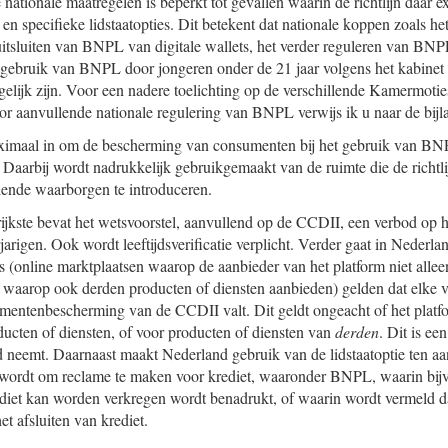
nationale maatregelen is beperkt tot gevallen waarin de richtlijn daar exp
g en specifieke lidstaatopties. Dit betekent dat nationale koppen zoals
 uitsluiten van BNPL van digitale wallets, het verder reguleren van BN
 gebruik van BNPL door jongeren onder de 21 jaar volgens het kabinet 
elijk zijn. Voor een nadere toelichting op de verschillende Kamermoti
r aanvullende nationale regulering van BNPL verwijs ik u naar de bijl
ximaal in om de bescherming van consumenten bij het gebruik van BNPL
 Daarbij wordt nadrukkelijk gebruikgemaakt van de ruimte die de richtl
lende waarborgen te introduceren.
rijkste bevat het wetsvoorstel, aanvullend op de CCDII, een verbod op h
jarigen. Ook wordt leeftijdsverificatie verplicht. Verder gaat in Nederl
s (online marktplaatsen waarop de aanbieder van het platform niet allee
 waarop ook derden producten of diensten aanbieden) gelden dat elke v
mentenbescherming van de CCDII valt. Dit geldt ongeacht of het platfor
ucten of diensten, of voor producten of diensten van
derden
. Dit is ee
 neemt. Daarnaast maakt Nederland gebruik van de lidstaatoptie ten aa
wordt om reclame te maken voor krediet, waaronder BNPL, waarin bijv
iet kan worden verkregen wordt benadrukt, of waarin wordt vermeld da
het afsluiten van krediet.