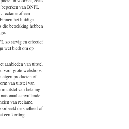
liciet in voorziet, zoals
 het beperken van BNPL
PL-reclame of een
binnen het huidige
es die betrekking hebben
age.
 zo stevig en effectief
ijn wel biedt om op
et aanbieden van uitstel
and voor grote webshops
n eigen producten of
orm van uitstel van
m uitstel van betaling
n nationaal aanvullende
nzien van reclame,
oorbeeld de snelheid of
t een korting