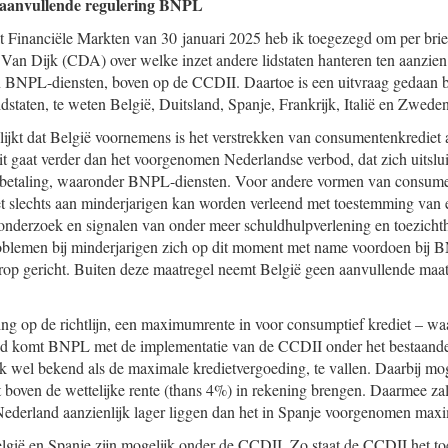
n aanvullende regulering BNPL
 Financiële Markten van 30 januari 2025 heb ik toegezegd om per brief
Van Dijk (CDA) over welke inzet andere lidstaten hanteren ten aanzie
n BNPL-diensten, boven op de CCDII. Daartoe is een uitvraag gedaan b
dstaten, te weten België, Duitsland, Spanje, Frankrijk, Italië en Zweden
 blijkt dat België voornemens is het verstrekken van consumentenkrediet
it gaat verder dan het voorgenomen Nederlandse verbod, dat zich uitsluit
n betaling, waaronder BNPL-diensten. Voor andere vormen van consumen
et slechts aan minderjarigen kan worden verleend met toestemming van e
onderzoek en signalen van onder meer schuldhulpverlening en toezichtho
problemen bij minderjarigen zich op dit moment met name voordoen bij
rop gericht. Buiten deze maatregel neemt België geen aanvullende ma
ling op de richtlijn, een maximumrente in voor consumptief krediet – 
d komt BNPL met de implementatie van de CCDII onder het bestaande
 wel bekend als de maximale kredietvergoeding, te vallen. Daarbij mog
boven de wettelijke rente (thans 4%) in rekening brengen. Daarmee zal
 Nederland aanzienlijk lager liggen dan het in Spanje voorgenomen ma
gië en Spanje zijn mogelijk onder de CCDII. Zo staat de CCDII het toe