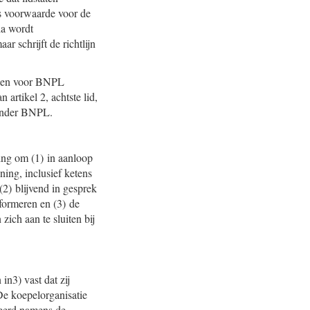
ls voorwaarde voor de
ia wordt
r schrijft de richtlijn
elen voor BNPL
 artikel 2, achtste lid,
ronder BNPL.
ng om (1) in aanloop
ing, inclusief ketens
2) blijvend in gesprek
nformeren en (3) de
ich aan te sluiten bij
n3) vast dat zij
 De koepelorganisatie
eerd namens de