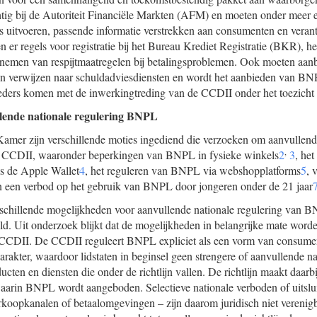
tig bij de Autoriteit Financiële Markten (AFM) en moeten onder meer 
s uitvoeren, passende informatie verstrekken aan consumenten en vera
 er regels voor registratie bij het Bureau Krediet Registratie (BKR), 
t nemen van respijtmaatregelen bij betalingsproblemen. Ook moeten aa
en verwijzen naar schuldadviesdiensten en wordt het aanbieden van BN
ers komen met de inwerkingtreding van de CCDII onder het toezicht 
lende nationale regulering BNPL
mer zijn verschillende moties ingediend die verzoeken om aanvullende
,
CCDII, waaronder beperkingen van BNPL in fysieke winkels
2
3
, he
ls de Apple Wallet
4
, het reguleren van BNPL via webshopplatforms
5
, 
 een verbod op het gebruik van BNPL door jongeren onder de 21 jaar
rschillende mogelijkheden voor aanvullende nationale regulering van 
d. Uit onderzoek blijkt dat de mogelijkheden in belangrijke mate word
CCDII. De CCDII reguleert BNPL expliciet als een vorm van consumen
kter, waardoor lidstaten in beginsel geen strengere of aanvullende na
cten en diensten die onder de richtlijn vallen. De richtlijn maakt daarb
arin BNPL wordt aangeboden. Selectieve nationale verboden of uitslui
erkoopkanalen of betaalomgevingen – zijn daarom juridisch niet verenig