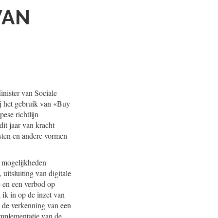
VAN
inister van Sociale
j het gebruik van «Buy
ese richtlijn
it jaar van kracht
sten en andere vormen
e mogelijkheden
itsluiting van digitale
e en een verbod op
 ik in op de inzet van
n de verkenning van een
 implementatie van de