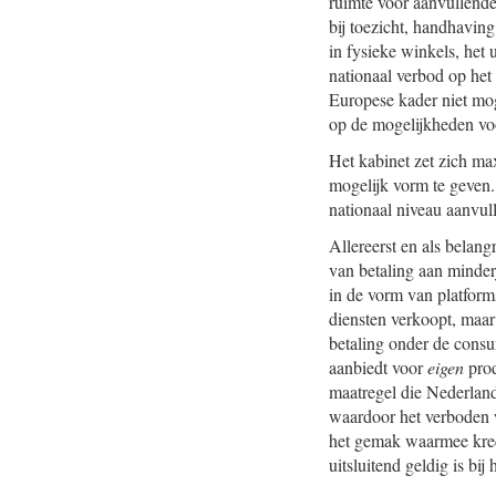
ruimte voor aanvullende 
bij toezicht, handhavin
in fysieke winkels, het
nationaal verbod op het
Europese kader niet mog
op de mogelijkheden voo
Het kabinet zet zich ma
mogelijk vorm te geven.
nationaal niveau aanvul
Allereerst en als belang
van betaling aan minder
in de vorm van platform
diensten verkoopt, maar
betaling onder de consu
aanbiedt voor
eigen
prod
maatregel die Nederland
waardoor het verboden 
het gemak waarmee kred
uitsluitend geldig is bij 