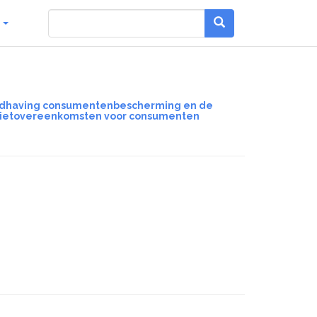
g
 handhaving consumentenbescherming en de
redietovereenkomsten voor consumenten