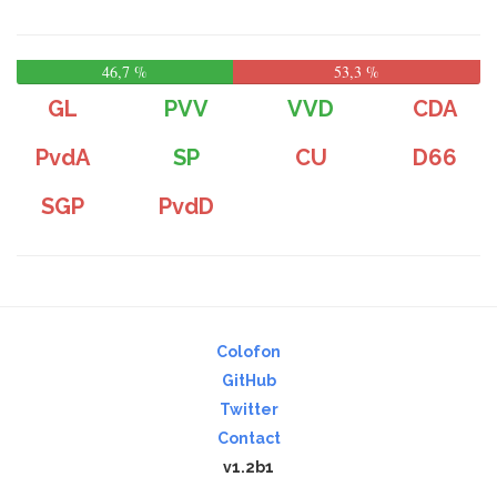
46,7 %
53,3 %
GL
PVV
VVD
CDA
PvdA
SP
CU
D66
SGP
PvdD
Colofon
GitHub
Twitter
Contact
v1.2b1