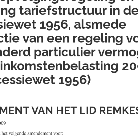
ng tariefstructuur in d
siewet 1956, alsmede
ctie van een regeling v
derd particulier vermo
inkomstenbelasting 20
essiewet 1956)
ENT VAN HET LID REMKE
009
t het volgende amendement voor: