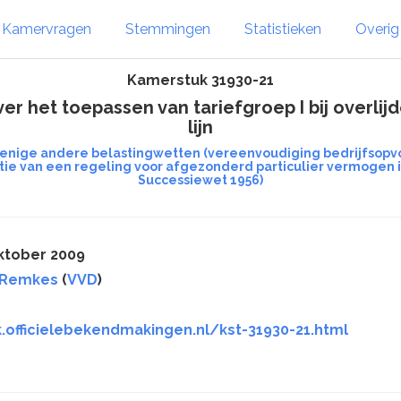
Kamervragen
Stemmingen
Statistieken
Overi
Kamerstuk 31930-21
 het toepassen van tariefgroep I bij overlijd
lijn
 enige andere belastingwetten (vereenvoudiging bedrijfsopvol
tie van een regeling voor afgezonderd particulier vermogen 
Successiewet 1956)
ktober 2009
 Remkes
(
VVD
)
.officielebekendmakingen.nl/kst-31930-21.html