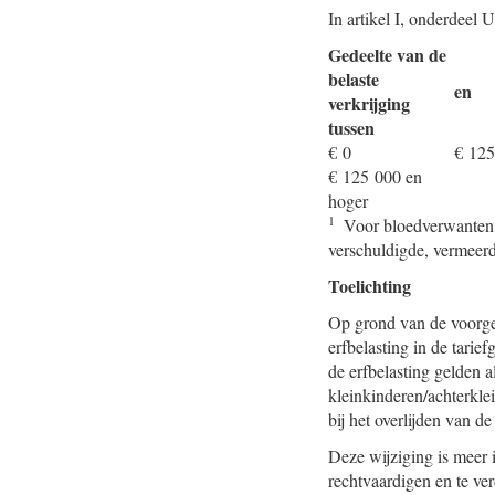
In artikel I, onderdeel 
Gedeelte van de
belaste
en
verkrijging
tussen
€ 0
€ 125
€ 125 000 en
hoger
1
Voor bloedverwanten in
verschuldigde, vermeer
Toelichting
Op grond van de voorges
erfbelasting in de tarie
de erfbelasting gelden a
kleinkinderen/achterkle
bij het overlijden van 
Deze wijziging is meer 
rechtvaardigen en te ver