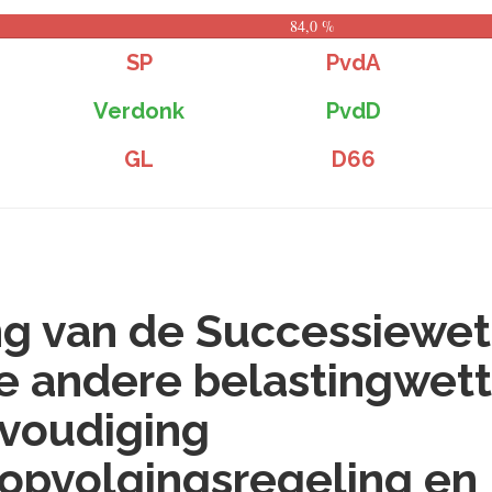
84,0 %
SP
PvdA
Verdonk
PvdD
GL
D66
ng van de Successiewet
e andere belastingwet
voudiging
sopvolgingsregeling en