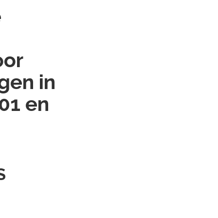
e
oor
gen in
01 en
S