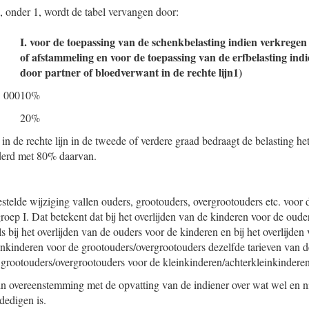
U, onder 1, wordt de tabel vervangen door:
I. voor de toepassing van de schenkbelasting indien verkregen
of afstammeling en voor de toepassing van de erfbelasting ind
door partner of bloedverwant in de rechte lijn1)
 000
10%
20%
 de rechte lijn in de tweede of verdere graad bedraagt de belasting h
derd met 80% daarvan.
telde wijziging vallen ouders, grootouders, overgrootouders etc. voor 
fgroep I. Dat betekent dat bij het overlijden van de kinderen voor de oude
ls bij het overlijden van de ouders voor de kinderen en bij het overlijden
inkinderen voor de grootouders/overgrootouders dezelfde tarieven van de
de grootouders/overgrootouders voor de kleinkinderen/achterkleinkinderen
in overeenstemming met de opvatting van de indiener over wat wel en ni
dedigen is.