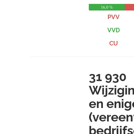
16,0 %
PVV
VVD
CU
31 930
Wijzigi
en enig
(vereen
bedrijf