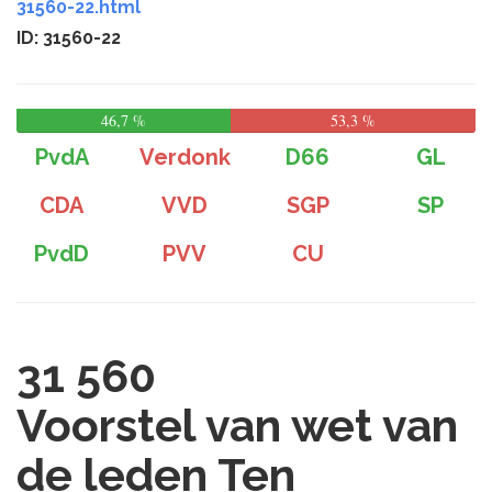
31560-22.html
ID: 31560-22
46,7 %
53,3 %
PvdA
Verdonk
D66
GL
CDA
VVD
SGP
SP
PvdD
PVV
CU
31 560
Voorstel van wet van
de leden Ten