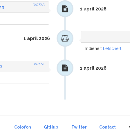
36922-3
ng
1 april 2026
1 april 2026
Indiener:
Letschert
36922-1
p
1 april 2026
Colofon
GitHub
Twitter
Contact