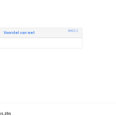
36922-2
Voorstel van wet
v1.2b1