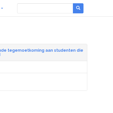
g
llende tegemoetkoming aan studenten die
d