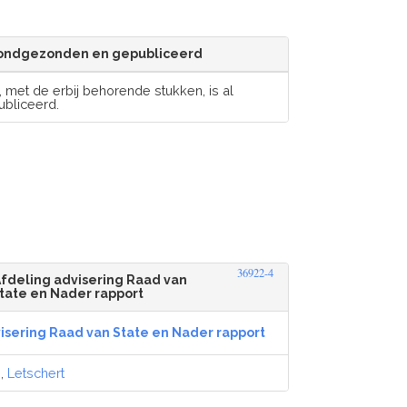
 rondgezonden en gepubliceerd
 met de erbij behorende stukken, is al
bliceerd.
36922-4
Afdeling advisering Raad van
tate en Nader rapport
isering Raad van State en Nader rapport
,
Letschert