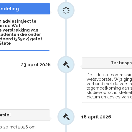
andeling.
n adviestraject te
van de Wet
e verstrekking van
udenten die onder
deerd (36922) gelet
State
Ter bespr
23 april 2026
De tijdelijke commissie
wetsvoorstel Wijziging
verband met de verstr
tegemoetkoming aan s
studievoorschotstelse
dictum en advies van d
orstel
16 april 2026
op 20 mei 2026 om