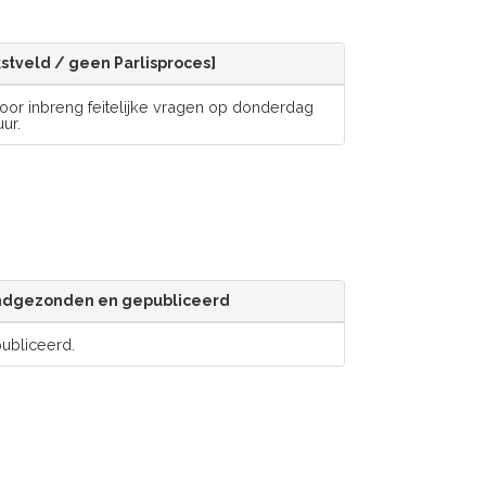
ekstveld / geen Parlisproces]
r inbreng feitelijke vragen op donderdag
ur.
ondgezonden en gepubliceerd
bliceerd.