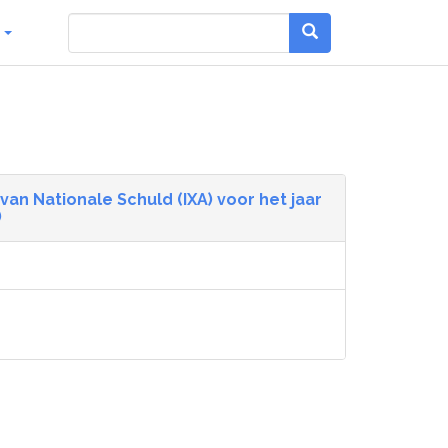
g
van Nationale Schuld (IXA) voor het jaar
)