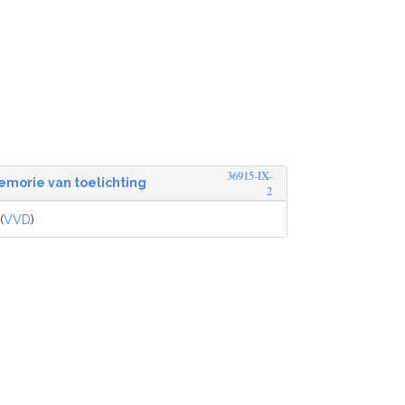
36915-IX-
emorie van toelichting
2
(
VVD
)