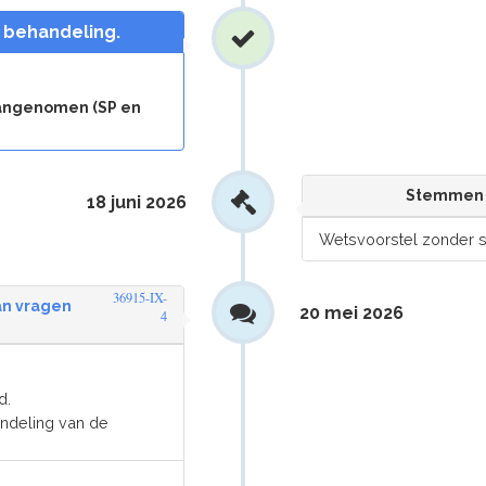
n behandeling.
aangenomen (SP en
Stemmen 
18 juni 2026
Wetsvoorstel zonder 
36915-IX-
an vragen
20 mei 2026
4
d.
andeling van de