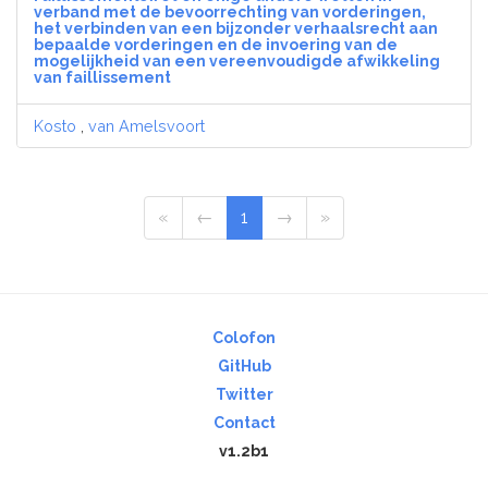
verband met de bevoorrechting van vorderingen,
het verbinden van een bijzonder verhaalsrecht aan
bepaalde vorderingen en de invoering van de
mogelijkheid van een vereenvoudigde afwikkeling
van faillissement
Kosto
,
van Amelsvoort
«
←
1
→
»
Colofon
GitHub
Twitter
Contact
v1.2b1