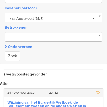
Indiener (persoon)
×
van Amelsvoort (MJJ)
Betrokkenen
Onderwerpen
Zoek
1 wetsvoorstel gevonden
Alle
24 november 2010
22942
Wijziging van het Burgerlijk Wetboek, de
Faillissementswet en enige andere wetten in