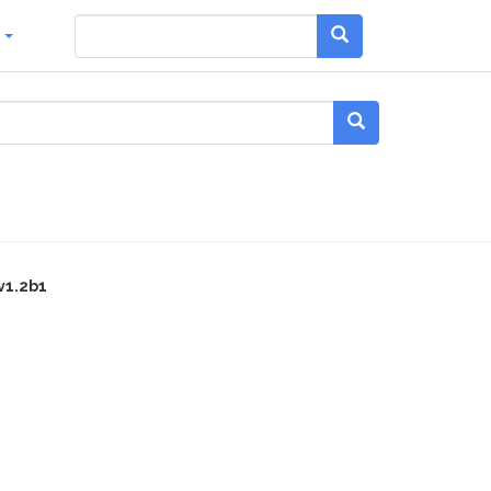
g
v1.2b1