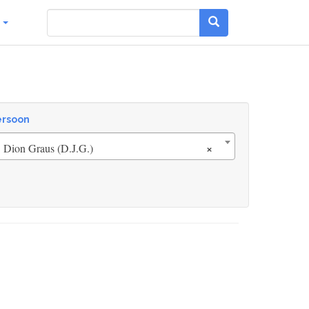
g
ersoon
×
Dion Graus (D.J.G.)