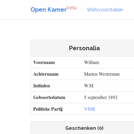
beta
Open Kamer
Wetsvoorstellen
Personalia
Voornaam
William
Achternaam
Marten Westerman
Initialen
W.M.
Geboortedatum
5 september 1892
Politieke Partij
VNH
Geschenken (0)