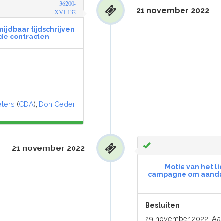
36200-
21 november 2022
XVI-132
mijdbaar tijdschrijven
 de contracten
ters
(
CDA
),
Don Ceder
21 november 2022
Motie van het li
campagne om aandac
Besluiten
29 november 2022: A