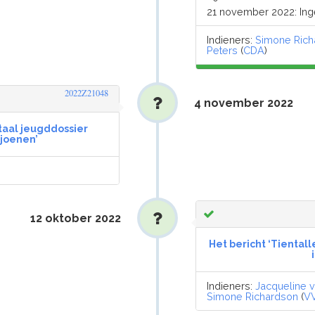
21 november 2022: In
Indieners:
Simone Rich
Peters
(
CDA
)
2022Z21048
4 november 2022
itaal jeugddossier
ljoenen’
12 oktober 2022
Het bericht ‘Tiental
Indieners:
Jacqueline v
Simone Richardson
(
V