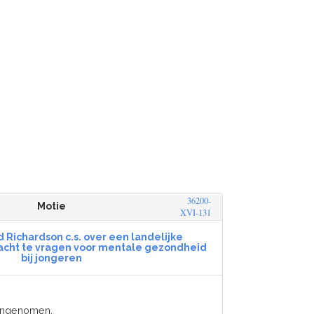
36200-
Motie
XVI-131
d Richardson c.s. over een landelijke
ht te vragen voor mentale gezondheid
bij jongeren
angenomen.