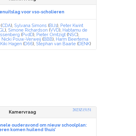
nuitslag voor vso-scholieren
(
CDA
),
Sylvana Simons
(
BIJ1
),
Peter Kwint
GL
),
Simone Richardson
(
VVD
),
Habtamu de
assenberg
(
PvdD
),
Pieter Omtzigt
(
NSC
),
,
Nicki Pouw-Verweij
(
BBB
),
Harm Beertema
,
Kiki Hagen
(
D66
),
Stephan van Baarle
(
DENK
)
2023Z15151
Kamervraag
ionele ouderavond om nieuw schoolplan:
eren komen huilend thuis’