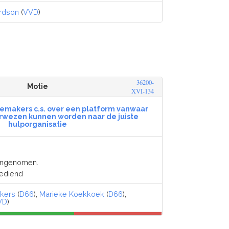
rdson
(
VVD
)
36200-
Motie
XVI-134
aemakers c.s. over een platform vanwaar
rwezen kunnen worden naar de juiste
hulporganisatie
angenomen.
gediend
kers
(
D66
),
Marieke Koekkoek
(
D66
),
VD
)