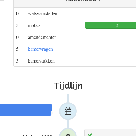
0
wetsvoorstellen
3
moties
3
0
amendementen
5
kamervragen
3
kamerstukken
Tijdlijn