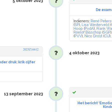
5 oktober 2023
De exame
Indieners:
René Peters
(
SP
),
Lisa Westerveld
(
Hoop
(
PvdA
),
Frank W
Roelof Bisschop
(
SGP
)
(
PVV
),
Nico Drost
(
CU
)
2023Z16612
4 oktober 2023
der druk: krik cijfer
13 september 2023
Het bericht ‘Emot
Kind