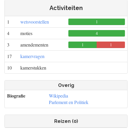
Activiteiten
1
wetsvoorstellen
1
0
0
4
moties
4
0
0
3
amendementen
1
1
0
17
kamervragen
10
kamerstukken
Overig
Biografie
Wikipedia
Parlement en Politiek
Reizen (0)