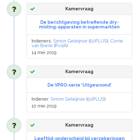
Kamervraag
De berichtgeving betreffende dry-
misting-apparaten in supermarkten
Indieners:
Simon Geleijnse
(
50PLUS
),
Corrie
van Brenk
(
PvdA
)
14 mei 2019
Kamervraag
De VPRO-serie ‘Uitgewoond’
Indiener:
Simon Geleijnse
(
50PLUS
)
10 mei 2019
Kamervraag
Leeftijd-onderscheid bij verzekeringen