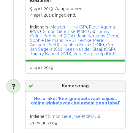
Besluiten
9 april 2019: Aangenomen.
4 april 2019: Ingediend.
Indieners:
Maarten Hijink
(
SP
),
Fleur Agema
(
PVV
),
Simon Geleijnse
(
50PLUS
),
Lenny
Geluk-Poortvliet
(
CDA
),
John Kerstens
(
PvdA
),
Sophie Hermans
(
VVD
),
Femke Merel
Arissen
(
PvdD
),
Tunahan Kuzu
(
DENK
),
Gert-
Jan Segers
(
CU
),
Kees van der Staaij
(
SGP
),
Thierry Baudet
(
FVD
),
Vera Bergkamp
(
D66
)
4 april 2019
Kamervraag
Het artikel ‘Energielabels vaak onjuist,
online winkels vaak helemaal geen label’
Indiener:
Simon Geleijnse
(
50PLUS
)
21 maart 2019