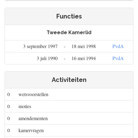
Functies
Tweede Kamerlid
3 september 1997
-
18 mei 1998
PvdA
3 juli 1990
-
16 mei 1994
PvdA
Activiteiten
0
wetsvoorstellen
0
moties
0
amendementen
0
kamervragen